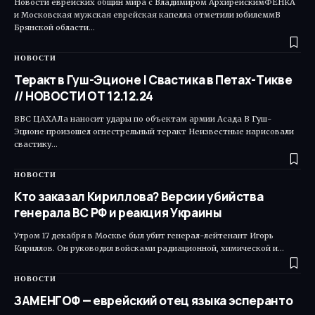
Новости еврейских общин мира с Владимиром АрхирейскимФЕНКА
и Московская мужская еврейская капелла отметили юбилеммВ
Брянской области…
НОВОСТИ
Теракт в Гуш-Эционе | Свастика в Петах-Тикве
// НОВОСТИ ОТ 12.12.24
ВВС ЦАХАЛа наносит удары по объектам армии Асада В Гуш-
Эционе произошел огнестрельный теракт Неизвестные нарисовали
свастику…
НОВОСТИ
Кто заказал Кириллова? Версии убийства
генерала ВС РФ и реакция Украины
Утром 17 декабря в Москве был убит генерал-лейтенант Игорь
Кириллов. Он руководил войсками радиационной, химической и…
НОВОСТИ
ЗАМЕНГОФ — еврейский отец языка эсперанто