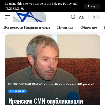
By using this site, you agree to the
Privacy Policy
and
Accept
Terms of Use
.
Aa
Все новости Израиля и мира
Политика
Общество
НОВОСТИ ИЗРАИЛЯ NEWSisra.com
>
Новости Израиля
>
В Израиле
>
Иранские СМИ опубликовали фото сбитого летчика
В ИЗРАИЛЕ
Иранские СМИ опубликовали