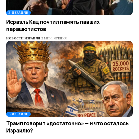
В ИЗРАИЛЕ
Исраэль Кац почтил память павших
парашютистов
НОВОСТИ ИЗРАИЛЯ
2 МИН. ЧТЕНИЯ
В ИЗРАИЛЕ
Трамп говорит «достаточно» — и что осталось
Израилю?