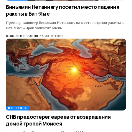
Биньямин Нетаниягу посетил место падения
ракеты в Бат-Яме
Премьер-министр Биньямин Нетаниягу на месте падения ракеты в
Бат-Яме: «Иран заплатит очень…
НОВОСТИ ИЗРАИЛЯ
2 МИН. ЧТЕНИЯ
В ИЗРАИЛЕ
СНБ предостерег евреев от возвращения
домой тропой Моисея