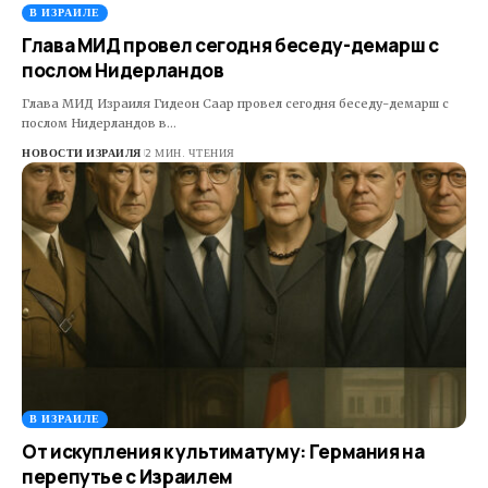
В ИЗРАИЛЕ
Глава МИД провел сегодня беседу-демарш с
послом Нидерландов
Глава МИД Израиля Гидеон Саар провел сегодня беседу-демарш с
послом Нидерландов в…
НОВОСТИ ИЗРАИЛЯ
2 МИН. ЧТЕНИЯ
В ИЗРАИЛЕ
От искупления к ультиматуму: Германия на
перепутье с Израилем