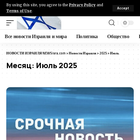
By using this site, you agree to the
Privacy Policy
and
Accept
Terms of Use
.
Все новости Израиля и мира
Политика
Общество
НОВОСТИ ИЗРАИЛЯ NEWSisra.com
>
Новости Израиля
>
2025
>
Июль
Месяц:
Июль 2025