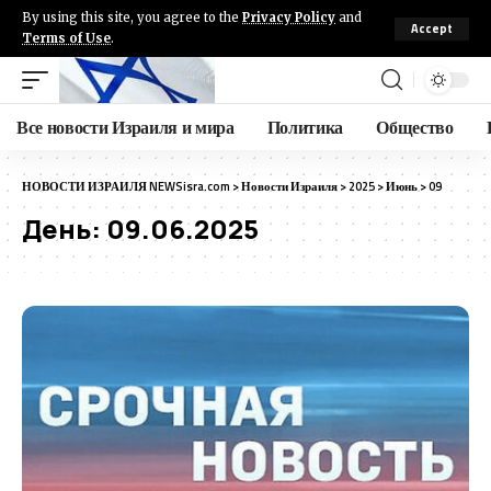
By using this site, you agree to the
Privacy Policy
and
Accept
Terms of Use
.
Все новости Израиля и мира
Политика
Общество
НОВОСТИ ИЗРАИЛЯ NEWSisra.com
>
Новости Израиля
>
2025
>
Июнь
>
09
День:
09.06.2025