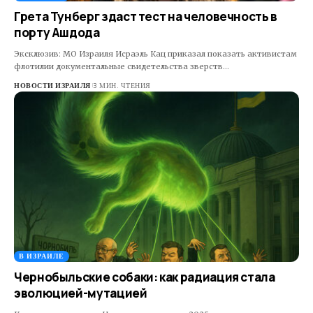
Грета Тунберг здаст тест на человечность в
порту Ашдода
Эксклюзив: МО Израиля Исраэль Кац приказал показать активистам
флотилии документальные свидетельства зверств…
НОВОСТИ ИЗРАИЛЯ
3 МИН. ЧТЕНИЯ
В ИЗРАИЛЕ
Чернобыльские собаки: как радиация стала
эволюцией-мутацией