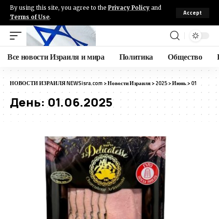
By using this site, you agree to the
Privacy Policy
and
Accept
Terms of Use
.
Все новости Израиля и мира
Политика
Общество
НОВОСТИ ИЗРАИЛЯ NEWSisra.com
>
Новости Израиля
>
2025
>
Июнь
>
01
День:
01.06.2025