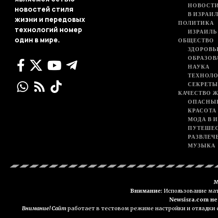
НОВОСТ
новостей стиля
В ИЗРАИ
жизни и передовых
ПОЛИТИКА
технологий номер
ИЗРАИЛЬ
один в мире.
ОБЩЕСТВО
ЗДОРОВЬ
ОБРАЗОВ
НАУКА
ТЕХНОЛ
СЕКРЕТЫ
КАЧЕСТВО 
ОПАСНЫ
КРАСОТА
МОДА В 
ПУТЕШЕ
РАЗВЛЕЧ
МУЗЫКА
М
Внимание:
Использование мате
Newsisra.com н
Внимание! Сайт
работает в тестовом режиме настройки и отладки с