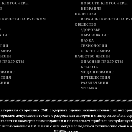
И БЛОГОСФЕРЫ
НОВОСТИ БЛОГОСФЕРЫ
ЛЕ
В ИЗРАИЛЕ
ПОЛИТИКА
 НОВОСТИ НА РУССКОМ
ИЗРАИЛЬ НОВОСТИ НА Р
ОБЩЕСТВО
Е
ЗДОРОВЬЕ
АНИЕ
ОБРАЗОВАНИЕ
НАУКА
ОГИИ
ТЕХНОЛОГИИ
 МИРА
СЕКРЕТЫ МИРА
ЖИЗНИ
КАЧЕСТВО ЖИЗНИ
Е ПРОДУКТЫ
ОПАСНЫЕ ПРОДУКТЫ
КРАСОТА
ИЗРАИЛЕ
МОДА В ИЗРАИЛЕ
СТВИЯ
ПУТЕШЕСТВИЯ
ЕНИЯ
РАЗВЛЕЧЕНИЯ
МУЗЫКА
атериалы сторонних СМИ содержат оценки исключительно их авторо
риалов допускается только с разрешения авторов и с гиперссылкой на ст
е является коммерческим изданием и не извлекает прибыль из публикуе
 использованием ИИ. В вязи с чем могут наблюдаться технические сбои в
NEWSisra.com