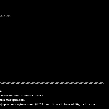
УССКОМ
в.
раницу первоисточника статьи.
мых материалов.
 оформлении публикаций.
(2025)
. Foxiz News Networ All Rights Reserved.