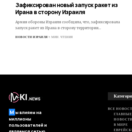
Зафиксирован новый запуск ракет из
Ирана в сторону Израиля
Армия обороны Израиля сообщила, что, зафиксировала
запуск ракет из Ирана в сторону территории…
НОВОСТИ ИЗРАИЛЯ
1 МИН. ЧТЕНИЯ
Категори
ВСЕ НОВОСТ
М
ы влияем на
ГЛАВНЫЕ
миллионы
НОВОСТИ
В МИРЕ
пользователей и
ЕВРЕЙСК
являемся сетью