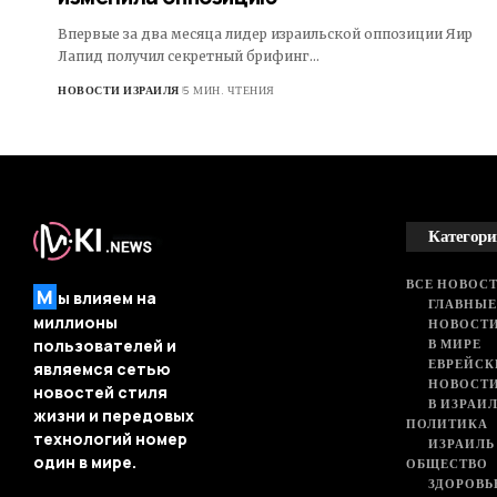
Впервые за два месяца лидер израильской оппозиции Яир
Лапид получил секретный брифинг…
НОВОСТИ ИЗРАИЛЯ
5 МИН. ЧТЕНИЯ
Категори
ВСЕ НОВОСТ
М
ы влияем на
ГЛАВНЫЕ
миллионы
НОВОСТИ
В МИРЕ
пользователей и
ЕВРЕЙСК
являемся сетью
НОВОСТ
новостей стиля
В ИЗРАИ
жизни и передовых
ПОЛИТИКА
технологий номер
ИЗРАИЛЬ
один в мире.
ОБЩЕСТВО
ЗДОРОВЬ