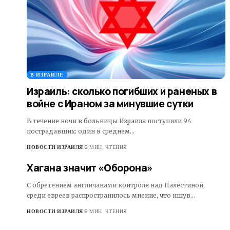
В ИЗРАИЛЕ
Израиль: сколько погибших и раненых в
войне с Ираном за минувшие сутки
В течение ночи в больницы Израиля поступили 94
пострадавших: один в среднем…
НОВОСТИ ИЗРАИЛЯ
2 МИН. ЧТЕНИЯ
Хагана значит «Оборона»
С обретением англичанами контроля над Палестиной,
среди евреев распространилось мнение, что ишув…
НОВОСТИ ИЗРАИЛЯ
8 МИН. ЧТЕНИЯ