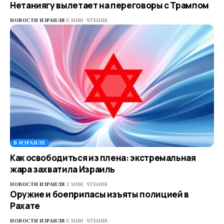
Нетаниягу вылетает на переговоры с Трампом
НОВОСТИ ИЗРАИЛЯ
0 МИН. ЧТЕНИЯ
В ИЗРАИЛЕ
Как освободиться из плена: экстремальная
жара захватила Израиль
НОВОСТИ ИЗРАИЛЯ
2 МИН. ЧТЕНИЯ
Оружие и боеприпасы изъяты полицией в
Рахате
НОВОСТИ ИЗРАИЛЯ
0 МИН. ЧТЕНИЯ