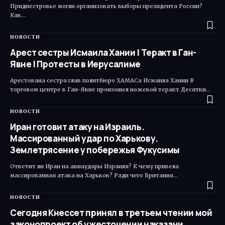
Приднестровье могли организовать выборы президента России?
Как…
НОВОСТИ
Арест сестры Исмаила Хании | Теракт в Ган-
Явне | Протесты в Иерусалиме
Арестована сестра глав политбюро ХАМАСа Исмаила Хании В
торговом центре в Ган-Явне произошел ножевой теракт Десятки…
НОВОСТИ
Иран готовит атаку на Израиль.
Массированный удар по Харькову.
Землетрясение у побережья Фукусимы
Ответит ли Иран на авиаудары Израиля? К чему привела
массированная атака на Харьков? Ради чего Британия…
НОВОСТИ
Сегодня Кнессет принял в третьем чтении мой
законопроект об ужесточении наказани…