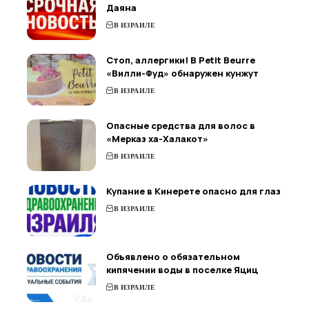
Даяна
В ИЗРАИЛЕ
Стоп, аллергики! В Petit Beurre
«Вилли-Фуд» обнаружен кунжут
В ИЗРАИЛЕ
Опасные средства для волос в
«Мерказ ха-Халакот»
В ИЗРАИЛЕ
Купание в Кинерете опасно для глаз
В ИЗРАИЛЕ
Объявлено о обязательном
кипячении воды в поселке Яциц
В ИЗРАИЛЕ