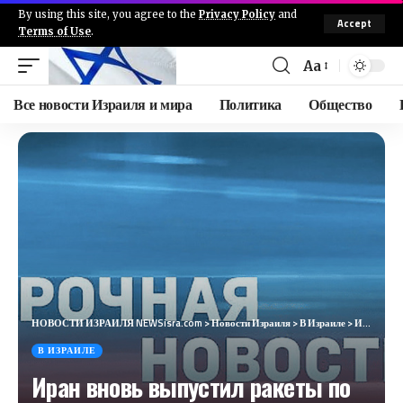
By using this site, you agree to the
Privacy Policy
and
Accept
Terms of Use
.
Aa
Все новости Израиля и мира
Политика
Общество
НОВОСТИ ИЗРАИЛЯ NEWSisra.com
>
Новости Израиля
>
В Израиле
>
Иран вновь выпустил ракеты по жилым районам Израиля
В ИЗРАИЛЕ
Иран вновь выпустил ракеты по