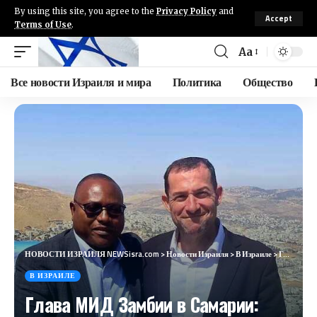
By using this site, you agree to the
Privacy Policy
and
Accept
Terms of Use
.
Aa
Все новости Израиля и мира
Политика
Общество
НОВОСТИ ИЗРАИЛЯ NEWSisra.com
>
Новости Израиля
>
В Израиле
>
Глава МИД Замбии в Самарии: «Это место имеет глубокое библейское значение»
В ИЗРАИЛЕ
Глава МИД Замбии в Самарии: