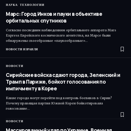
НАУКА
ТЕХНОЛОГИИ
Марс: Город Инков и пауки в объективе
орбитальных спутников
Согласно последним наблюдениям орбитального аппарата Mars
Express Еврейского космического агентства, на Марсе были
обнаружены своеобразные «паукообразные»…
НОВОСТИ ИЗРАИЛЯ
НОВОСТИ
Сирийские войска сдают города, Зеленский и
Трамп в Париже, бойкот голосования по
импичменту в Корее
Какие города могут перейти под контроль боевиков в Сирии?
Почему правящая партия Южной Кореи бойкотировала
голосование…
НОВОСТИ
Массированный удар по Украине. Военная