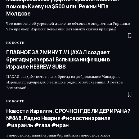
помощь Киеву на $500 млн. Режим ЧП в
Молдове
Что известно об утренней атаке по объектам энергетики Украины?
Что премьер Израиля Беньямин Нетаньяху сказал иранцам?…
НОВОСТИ
ГЛАВНОЕ ЗА 7 МИНУТ // ЦАХАЛ создает
бригады резерва | Вспышка инфекции в
Израиле HEBREW SUBS
ЦАХАЛ создаёт пять новых бригад из добровольцевМинздрав
Израиля предупредил о вспышке редкого заболевания В театре
Ермоловой…
НОВОСТИ
Новости Израиля. СРОЧНО! ГДЕ ЛИДЕР ИРАНА?
№848. Радио Наария #новостиизраиля
#израиль #газа #иран
#новости_израиля#израиль#иран#газа#новостисегодня