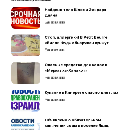
Найдено тело Шломи Эльдара
Даяна
В ИЗРАИЛЕ
Стоп, аллергики! В Petit Beurre
«Вилли-Фуд» обнаружен кунжут
В ИЗРАИЛЕ
Опасные средства для волос в
«Мерказ ха-Халакот»
В ИЗРАИЛЕ
Купание в Кинерете опасно для глаз
В ИЗРАИЛЕ
Объявлено о обязательном
кипячении воды в поселке Яциц