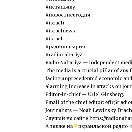
#нетаньяху
#новостисегодня
#israeli
#israelnews
#israel
#радионагария
#radionahariya
Radio Nahariya — independent media
The media is a crucial pillar of any 
facing unprecedented economic and 
alarming increase in attacks on jou
Editor-in-chief — Uriel Ginsberg.
Email of the chief editor:
efir@radio
Journalists — Noah Lewinsky, Brac
Слушай на сайте https://radionaha
А также на
израильской радио-п