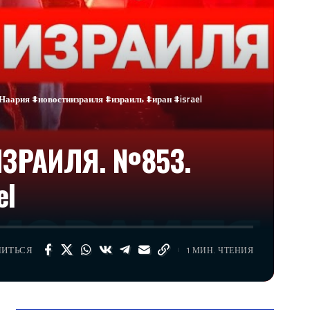
рия #новостиизраиля #израиль #иран #israel
ИЗРАИЛЯ. №853.
el
ЛИТЬСЯ
1 МИН. ЧТЕНИЯ