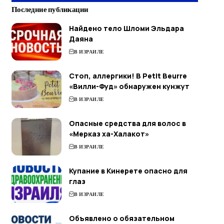
Последние публикации
Найдено тело Шломи Эльдара
Даяна
В ИЗРАИЛЕ
Стоп, аллергики! В Petit Beurre
«Вилли-Фуд» обнаружен кунжут
В ИЗРАИЛЕ
Опасные средства для волос в
«Мерказ ха-Халакот»
В ИЗРАИЛЕ
Купание в Кинерете опасно для
глаз
В ИЗРАИЛЕ
Объявлено о обязательном