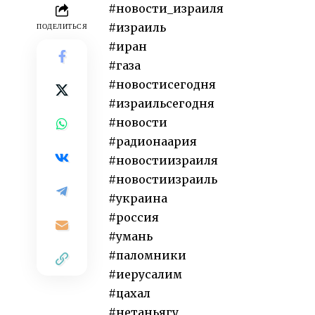
#новости_израиля
#израиль
ПОДЕЛИТЬСЯ
#иран
#газа
#новостисегодня
#израильсегодня
#новости
#радионаария
#новостиизраиля
#новостиизраиль
#украина
#россия
#умань
#паломники
#иерусалим
#цахал
#нетаньягу