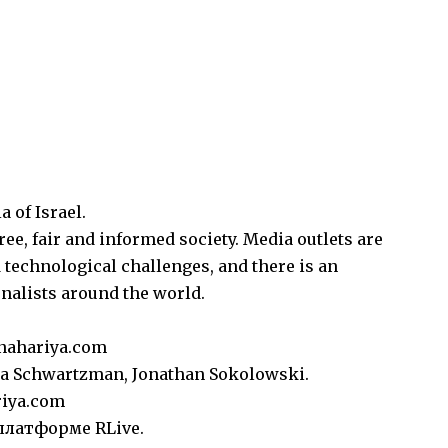
 of Israel.
free, fair and informed society. Media outlets are
technological challenges, and there is an
rnalists around the world.
nahariya.com
ha Schwartzman, Jonathan Sokolowski.
riya.com
латформе RLive.