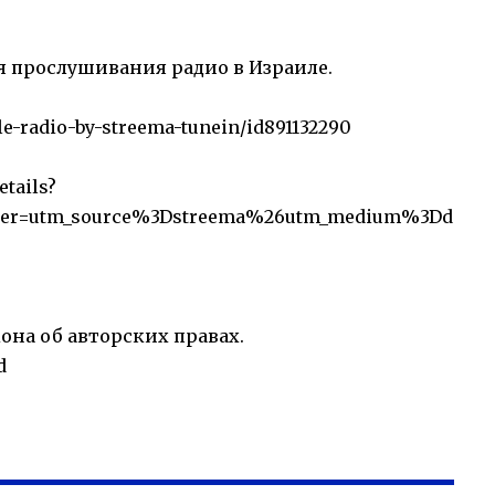
я прослушивания радио в Израиле.
le-radio-by-streema-tunein/id891132290
etails?
errer=utm_source%3Dstreema%26utm_medium%3Dd
кона об авторских правах.
d