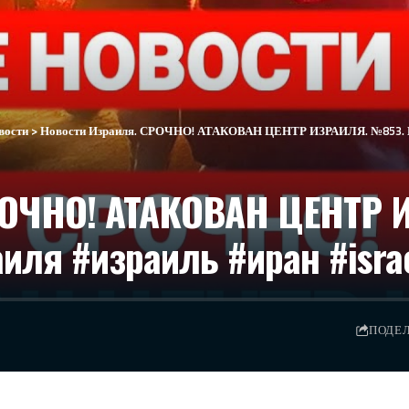
вости
>
Новости Израиля. СРОЧНО! АТАКОВАН ЦЕНТР ИЗРАИЛЯ. №853. Наа
РОЧНО! АТАКОВАН ЦЕНТР 
иля #израиль #иран #isra
ПОДЕ