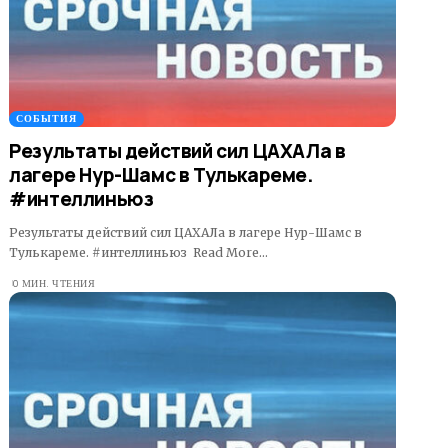
СОБЫТИЯ
Результаты действий сил ЦАХАЛа в
лагере Нур-Шамс в Тулькареме.
#интеллиньюз
Результаты действий сил ЦАХАЛа в лагере Нур-Шамс в
Тулькареме. #интеллиньюз Read More…
0 МИН. ЧТЕНИЯ