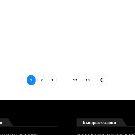
1
2
3
…
12
13
и
Быстрые ссылки