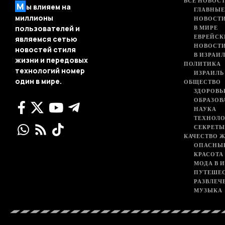
ВСЕ НОВОСТ
М
ы влияем на
ГЛАВНЫЕ
миллионы
НОВОСТИ
В МИРЕ
пользователей и
ЕВРЕЙСК
являемся сетью
НОВОСТ
новостей стиля
В ИЗРАИ
жизни и передовых
ПОЛИТИКА
технологий номер
ИЗРАИЛЬ
один в мире.
ОБЩЕСТВО
ЗДОРОВЬ
ОБРАЗОВ
НАУКА
ТЕХНОЛ
СЕКРЕТЫ
КАЧЕСТВО 
ОПАСНЫ
КРАСОТА
МОДА В 
ПУТЕШЕ
РАЗВЛЕЧ
МУЗЫКА