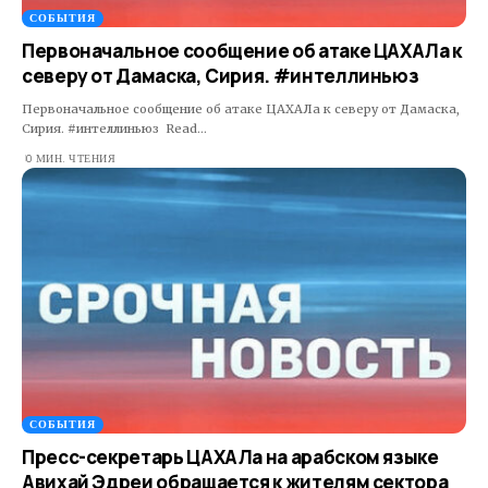
СОБЫТИЯ
Первоначальное сообщение об атаке ЦАХАЛа к
северу от Дамаска, Сирия. #интеллиньюз
Первоначальное сообщение об атаке ЦАХАЛа к северу от Дамаска,
Сирия. #интеллиньюз Read…
0 МИН. ЧТЕНИЯ
СОБЫТИЯ
Пресс-секретарь ЦАХАЛа на арабском языке
Авихай Эдреи обращается к жителям сектора