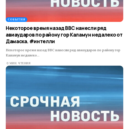
СОБЫТИЯ
Некоторое время назад ВВС нанесли ряд
авиаударов по району гор Каламун недалеко от
Дамаска. #интелли
Некоторое время назад ВВС нанесли ряд авиаударов по району гор
Каламун недалеко…
0 МИН. ЧТЕНИЯ