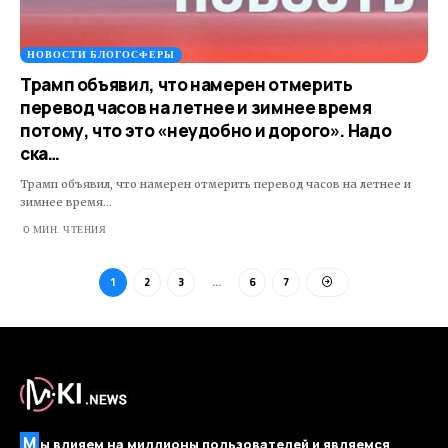
НОВОСТИ БЛОГОСФЕРЫ
Трамп объявил, что намерен отмерить
перевод часов на летнее и зимнее время
потому, что это «неудобно и дорого». Надо
ска…
Трамп объявил, что намерен отмерить перевод часов на летнее и
зимнее время…
0 МИН. ЧТЕНИЯ
1
2
3
…
6
7
М
ы влияем на миллионы пользователей и являемся