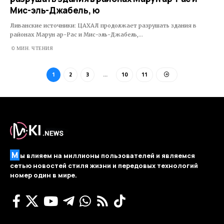
Мис-эль-Джабель, ю
Ливанские источники: ЦАХАЛ продолжает разрушать здания в
районах Марун ар-Рас и Мис-эль-Джабель,…
0 МИН. ЧТЕНИЯ
1
2
3
…
10
11
М
ы влияем на миллионы пользователей и являемся
сетью новостей стиля жизни и передовых технологий
номер один в мире.