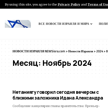
By using this site, you agree to the
Privacy Policy
and
Terms of Us
ВСЕ НОВОСТИ ИЗРАИЛЯ И МИРА
ПОЛИ
НОВОСТИ ИЗРАИЛЯ NEWSisra.com
>
Новости Израиля
>
2024
>
Н
Месяц:
Ноябрь 2024
Нетаниягу говорил сегодня вечером с
близкими заложника Идана Александра
Сообщение канцелярии главы правительства: Премьер-