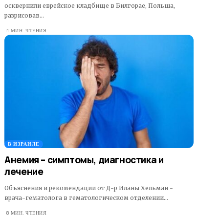
осквернили еврейское кладбище в Билгорае, Польша,
разрисовав…
1 МИН. ЧТЕНИЯ
В ИЗРАИЛЕ
Анемия – симптомы, диагностика и
лечение
Объяснения и рекомендации от Д-р Иланы Хельман -
врача-гематолога в гематологическом отделении…
8 МИН. ЧТЕНИЯ