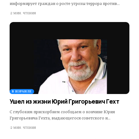
информирует граждан о росте угрозы террора против…
2 МИН. ЧТЕНИЯ
В ИЗРАИЛЕ
Ушел из жизни Юрий Григорьевич Гехт
С глубоким прискорбием сообщаем о кончине Юрия
Григорьевича Гехта, выдающегося советского и…
2 МИН. ЧТЕНИЯ