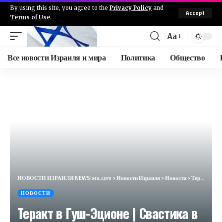
By using this site, you agree to the
Privacy Policy
and
Accept
Terms of Use
.
Aa
Все новости Израиля и мира
Политика
Общество
НОВОСТИ ИЗРАИЛЯ NEWSisra.com
>
Новости Израиля
>
Новости
>
Теракт в Гуш-Эционе | Свастика в Петах-Тикве // НОВОСТИ ОТ 12.12.24
НОВОСТИ
Теракт в Гуш-Эционе | Свастика в