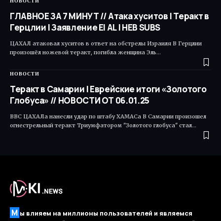
НОВОСТИ
ГЛАВНОЕ ЗА 7 МИНУТ // Атака хуситов | Теракт в
Герцлии | Заявление El AL | HEB SUBS
ЦАХАЛ атаковал хуситов в ответ на обстрелы Израиля В Герцлии
произошёл ножевой теракт, погибла женщина Эль…
НОВОСТИ
Теракт в Самарии | Еврейские итоги «Золотого
Глобуса» // НОВОСТИ ОТ 06.01.25
ВВС ЦАХАЛа нанесли удар по штабу ХАМАСа В Самарии произошел
огнестрельный теракт Триумфатором "Золотого глобуса" стал…
М
ы влияем на миллионы пользователей и являемся