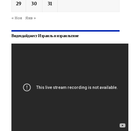
29
30
31
« Ноя
Янв »
Видеодайджест Израиль и израильтяне