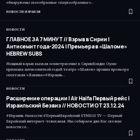
обнаружены своеобразные «паукообразные»…
НОВОСТИ ИЗРАИЛЯ
НОВОСТИ
ГЛАВНОЕ ЗА 7 МИНУТ // Взрыв в Сирии |
Антисемит года-2024 | Премьера в «Шаломе»
HEBREW SUBS
Мощный взрыв вызвал землетрясение в СирииКэндис Оуэнс
признана антисемиткой годаВ театре «Шалом» прошла премьера
спектакля «Лавина»#Израиль…
НОВОСТИ
Расширение операции | Air Haifa Первый рейс |
Израильский Безвиз // НОВОСТИ ОТ 23.12.24
#Израиль #новости #ПервыйЕврейский STMEGI TV — Первый
Еврейский интернет-телеканал. Мы собираем для Вас свежие
новости со…