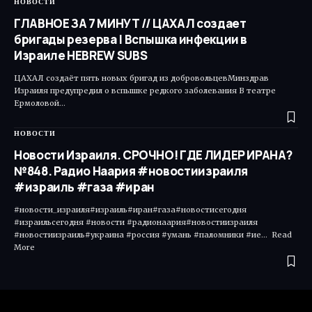
НОВОСТИ
ГЛАВНОЕ ЗА 7 МИНУТ // ЦАХАЛ создает
бригады резерва | Вспышка инфекции в
Израиле HEBREW SUBS
ЦАХАЛ создаёт пять новых бригад из добровольцевМинздрав
Израиля предупредил о вспышке редкого заболевания В театре
Ермоловой…
НОВОСТИ
Новости Израиля. СРОЧНО! ГДЕ ЛИДЕР ИРАНА?
№848. Радио Наария #новостиизраиля
#израиль #газа #иран
#новости_израиля#израиль#иран#газа#новостисегодня
#израильсегодня #новости #радионаария#новостиизраиля
#новостиизраиль#украина #россия #умань #паломники #ие... Read
More ​