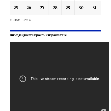
25
26
27
28
29
30
31
« Июл
Сен »
Видеодайджест Израиль и израильтяне