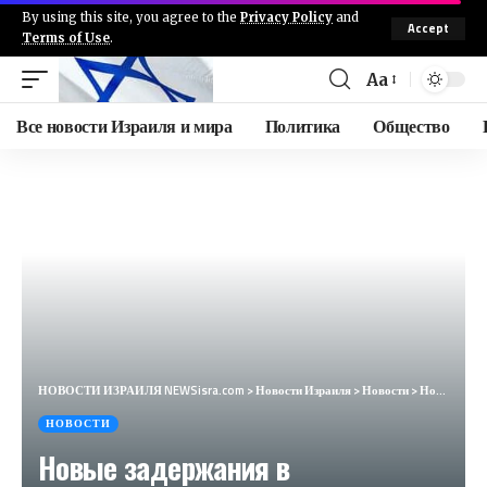
By using this site, you agree to the
Privacy Policy
and
Accept
Terms of Use
.
Aa
Все новости Израиля и мира
Политика
Общество
НОВОСТИ ИЗРАИЛЯ NEWSisra.com
>
Новости Израиля
>
Новости
>
Новые задержания в Минобороны, Израиль ждет удара Ирана и «Хезболлы», Зеленский показал F-16
НОВОСТИ
Новые задержания в