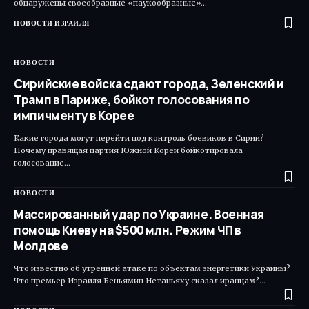
обнаружены своеобразные «паукообразные»…
НОВОСТИ ИЗРАИЛЯ
НОВОСТИ
Сирийские войска сдают города, Зеленский и
Трамп в Париже, бойкот голосования по
импичменту в Корее
Какие города могут перейти под контроль боевиков в Сирии?
Почему правящая партия Южной Кореи бойкотировала
голосование…
НОВОСТИ
Массированный удар по Украине. Военная
помощь Киеву на $500 млн. Режим ЧП в
Молдове
Что известно об утренней атаке по объектам энергетики Украины?
Что премьер Израиля Беньямин Нетаньяху сказал иранцам?…