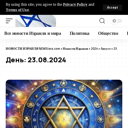
By using this site, you agree to the
Privacy Policy
and
Accept
Terms of Use
.
Все новости Израиля и мира
Политика
Общество
НОВОСТИ ИЗРАИЛЯ NEWSisra.com
>
Новости Израиля
>
2024
>
Август
>
23
День:
23.08.2024