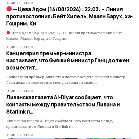
0 МИН. ЧТЕНИЯ
— Цева Адом (14/08/2024) : 22:03: • Линия
противостояния: Бейт Хилель, Мааян Барух, ха-
Гошрим, Ки
Цева Адом (14/08/2024): 22:03:• Линия противостояния: Бейт
Хилель, Мааян Барух, ха-Гошрим,…
0 МИН. ЧТЕНИЯ
Канцелярия премьер-министра
настаивает,что бывший министр Ганц должен
возместит…
Канцелярия премьер-министра настаивает,что бывший министр
Ганц должен возместить свои расходы за визит…
1 МИН. ЧТЕНИЯ
Ливанская газета Al-Diyar сообщает, что
контакты между правительством Ливана и
Starlink п…
Ливанская газета Al-Diyar сообщает, что контакты между
правительством Ливана и Starlink по…
0 МИН. ЧТЕНИЯ