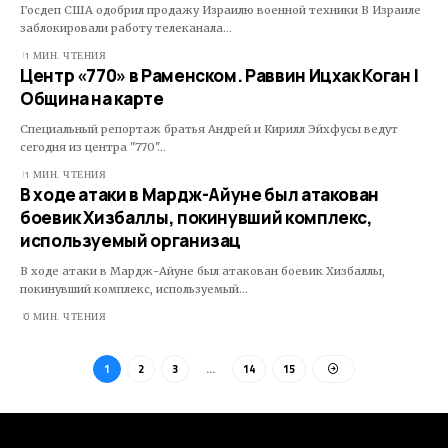
Госдеп США одобрил продажу Израилю военной техники В Израиле
заблокировали работу телеканала…
1 МИН. ЧТЕНИЯ
Центр «770» в Раменском. Раввин Ицхак Коган |
Община на карте
Специальный репортаж братья Андрей и Кирилл Эйхфусы ведут
сегодня из центра "770"…
1 МИН. ЧТЕНИЯ
В ходе атаки в Мардж-Айуне был атакован
боевик Хизбаллы, покинувший комплекс,
используемый организац
В ходе атаки в Мардж-Айуне был атакован боевик Хизбаллы,
покинувший комплекс, используемый…
0 МИН. ЧТЕНИЯ
1
2
3
…
14
15