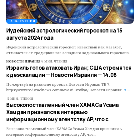
РАЗВЛЕЧЕНИЯ
Иудейский астрологический гороскоп на 15
августа 2024 года
Иудейский астрологический гороскоп, известный как мазалот,
отличается от традиционного западного зодиакального гороскопа.…
НОВОСТИ ИЗРАИЛЯ
4 МИН. ЧТЕНИЯ
Израиль готов атаковать Иран; США стремятся
к деэскалации — Новости Израиля — 14.08
Пожертвуй на развитие проекта Новости Израиля ТВ 7:
https://www.tv7israelnews.com/novosti-izrailya/ Новости Израиля:
…
2 МИН. ЧТЕНИЯ
Высокопоставленный член ХАМАСа Усама
Хамдан признался в интервью
информационному агентству AP, что с
Высокопоставленный член ХАМАСа Усама Хамдан признался в
интервью информационному агентству AP, что…