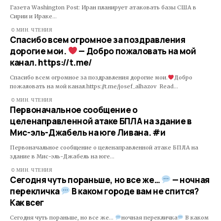
Газета Washington Post: Иран планирует атаковать базы США в
Сирии и Ираке…
0 МИН. ЧТЕНИЯ
Спасибо всем огромное за поздравления
дорогие мои.
— Добро пожаловать на мой
канал. https://t.me/
Спасибо всем огромное за поздравления дорогие мои.
Добро
пожаловать на мой канал.https://t.me/josef_alhazov Read…
0 МИН. ЧТЕНИЯ
Первоначальное сообщение о
целенаправленной атаке БПЛА на здание в
Мис-эль-Джабель на юге Ливана. #и
Первоначальное сообщение о целенаправленной атаке БПЛА на
здание в Мис-эль-Джабель на юге…
0 МИН. ЧТЕНИЯ
Сегодня чуть пораньше, но все же…
— ночная
перекличка
В каком городе вам не спится?
Как всег
Сегодня чуть пораньше, но все же...
ночная перекличка
В каком