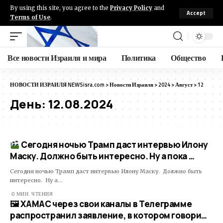
By using this site, you agree to the
Privacy Policy
and
Accept
Terms of Use
.
Все новости Израиля и мира
Политика
Общество
НОВОСТИ ИЗРАИЛЯ NEWSisra.com
>
Новости Израиля
>
2024
>
Август
>
12
День:
12.08.2024
Сегодня ночью Трамп даст интервью Илону
Маску. Должно быть интересно. Ну а пока …
Сегодня ночью Трамп даст интервью Илону Маску. Должно быть
интересно. Ну а…
0 МИН. ЧТЕНИЯ
🖼 ХАМАС через свои каналы в Телеграмме
распространил заявление, в котором говори…