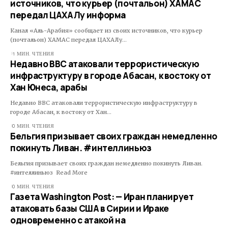
источников, что курьер (почтальон) ХАМАС
передал ЦАХАЛу информа
Канал «Аль-Арабия» сообщает из своих источников, что курьер
(почтальон) ХАМАС передал ЦАХАЛу…
1 МИН. ЧТЕНИЯ
Недавно ВВС атаковали террористическую
инфраструктуру в городе Абасан, к востоку от
Хан Юнеса, арабы
Недавно ВВС атаковали террористическую инфраструктуру в
городе Абасан, к востоку от Хан…
0 МИН. ЧТЕНИЯ
Бельгия призывает своих граждан немедленно
покинуть Ливан. #интеллиньюз
Бельгия призывает своих граждан немедленно покинуть Ливан.
#интеллиньюз Read More ​
0 МИН. ЧТЕНИЯ
Газета Washington Post: — Иран планирует
атаковать базы США в Сирии и Ираке
одновременно с атакой на