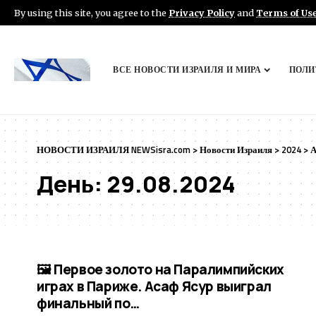
By using this site, you agree to the
Privacy Policy
and
Terms of Us
ВСЕ НОВОСТИ ИЗРАИЛЯ И МИРА
ПОЛИ
НОВОСТИ ИЗРАИЛЯ NEWSisra.com
>
Новости Израиля
>
2024
>
А
День:
29.08.2024
🖼 Первое золото на Паралимпийских
играх в Париже. Асаф Ясур выиграл
финальный по…