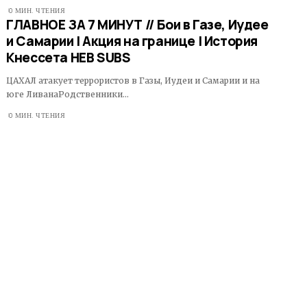
0 МИН. ЧТЕНИЯ
ГЛАВНОЕ ЗА 7 МИНУТ // Бои в Газе, Иудее
и Самарии | Акция на границе | История
Кнессета HEB SUBS
ЦАХАЛ атакует террористов в Газы, Иудеи и Самарии и на
юге ЛиванаРодственники…
0 МИН. ЧТЕНИЯ