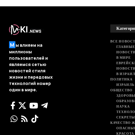
Категори
ВСЕ НОВОСТ
М
ы влияем на
ГЛАВНЫЕ
миллионы
НОВОСТИ
В МИРЕ
пользователей и
ЕВРЕЙСК
являемся сетью
НОВОСТ
новостей стиля
В ИЗРАИ
жизни и передовых
ПОЛИТИКА
технологий номер
ИЗРАИЛЬ
один в мире.
ОБЩЕСТВО
ЗДОРОВЬ
ОБРАЗОВ
НАУКА
ТЕХНОЛ
СЕКРЕТЫ
КАЧЕСТВО 
ОПАСНЫ
КРАСОТА