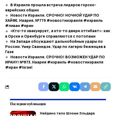
В Израиле прошла встреча лидеров горско-
еврейских общин
Новости Израиля. СРОЧНО! НОЧНОЙ УДАР ПО
ХАЙФЕ. Наария. №779 #новостиизраиля #израиль
#ливан #иран
«Кто-то эвакуирует, а кто-то двери отгибает»: как
в Орске и Оренбурге справляются с потопами
На Западе обсуждают дальнобойные удары по
России. Умер Сванидзе. Удар по лагерю беженцев в
Газе
Новости Израиля. СРОЧНО! ВОЗМОЖЕН УДАР ПО
ИРАНУ! №873. Наария #израиль #новостиизраиля
#иран #israel
Последние публикации
Найдено тело Шломи Эльдара