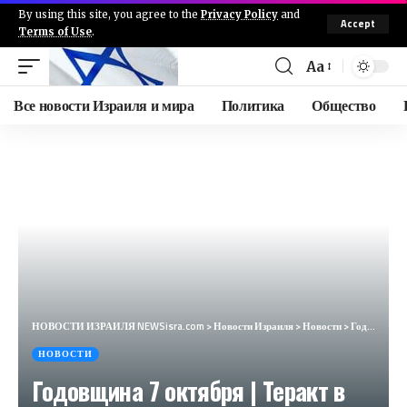
By using this site, you agree to the
Privacy Policy
and
Accept
Terms of Use
.
Aa
Все новости Израиля и мира
Политика
Общество
НОВОСТИ ИЗРАИЛЯ NEWSisra.com
>
Новости Израиля
>
Новости
>
Годовщина 7 октября | Теракт в Беэр-Шеве // НОВОСТИ ОТ 07.10.24
НОВОСТИ
Годовщина 7 октября | Теракт в