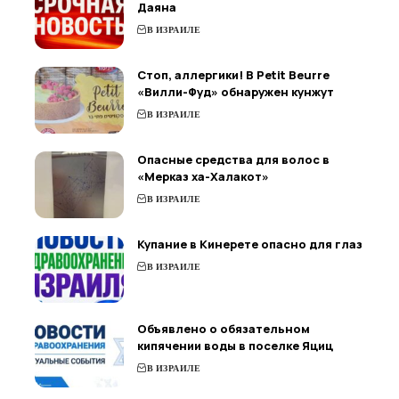
Даяна
В ИЗРАИЛЕ
Стоп, аллергики! В Petit Beurre
«Вилли-Фуд» обнаружен кунжут
В ИЗРАИЛЕ
Опасные средства для волос в
«Мерказ ха-Халакот»
В ИЗРАИЛЕ
Купание в Кинерете опасно для глаз
В ИЗРАИЛЕ
Объявлено о обязательном
кипячении воды в поселке Яциц
В ИЗРАИЛЕ