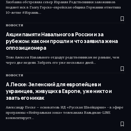
Хизбалла обстреляла север Израиля Родственники заложников
подают иск в Гаагу Горско-еврейская община Германии отметила
10-летие #Израиль…
НОВОСТИ
Акции памяти Навального в России и за
рубежом: как они прошли и что заявила жена
оппозиционера
Тело Алексея Навального отдадут родственникам не раньше, чем
через две недели. Забрать его уже несколько дней…
НОВОСТИ
А.Песке: Зеленский для европейцев и
украинцев, живущих в Европе, уже никто и
звать его никак
Александр Песке – основатель ИД «Русская Швейцария» - в эфире
программы «Нейтральная зона» телеканала Вальдман-LINE
комментирует…