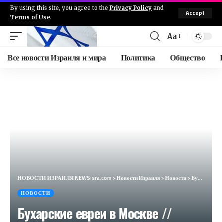
By using this site, you agree to the
Privacy Policy
and
Accept
Terms of Use
.
Aa
Все новости Израиля и мира
Политика
Общество
НОВОСТИ ИЗРАИЛЯ NEWSisra.com
>
Новости Израиля
>
Новости
>
Бухарские евреи в Москве // Община на карте
НОВОСТИ
Бухарские евреи в Москве //