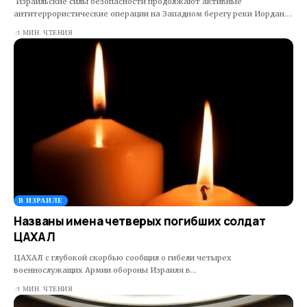
Израильские силы безопасности продолжают активные
антитеррористические операции на Западном берегу реки Иордан.…
1 МИН. ЧТЕНИЯ
В ИЗРАИЛЕ
Названы имена четверых погибших солдат
ЦАХАЛ
ЦАХАЛ с глубокой скорбью сообщил о гибели четырех
военнослужащих Армии обороны Израиля в…
1 МИН. ЧТЕНИЯ