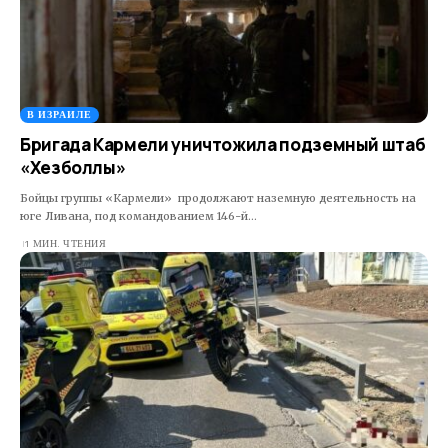
В ИЗРАИЛЕ
Бригада Кармели уничтожила подземный штаб
«Хезболлы»
Бойцы группы «Кармели» продолжают наземную деятельность на
юге Ливана, под командованием 146-й…
1 МИН. ЧТЕНИЯ