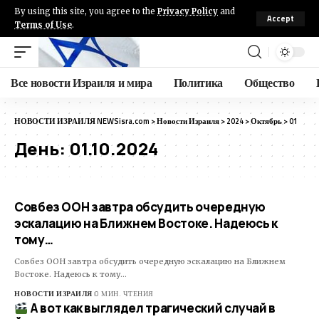
By using this site, you agree to the
Privacy Policy
and
Accept
Terms of Use
.
Все новости Израиля и мира
Политика
Общество
НОВОСТИ ИЗРАИЛЯ NEWSisra.com
>
Новости Израиля
>
2024
>
Октябрь
>
01
День:
01.10.2024
Совбез ООН завтра обсудить очередную
эскалацию на Ближнем Востоке. Надеюсь к
тому…
Совбез ООН завтра обсудить очередную эскалацию на Ближнем
Востоке. Надеюсь к тому…
НОВОСТИ ИЗРАИЛЯ
0 МИН. ЧТЕНИЯ
А вот как выглядел трагический случай в