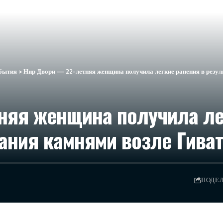
бытия
>
Нир Двори — 22-летняя женщина получила легкие ранения в резул
няя женщина получила ле
ания камнями возле Гива
ПОДЕ