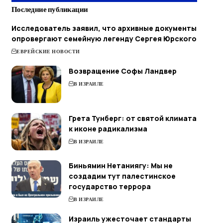
Последние публикации
Исследователь заявил, что архивные документы
опровергают семейную легенду Сергея Юрского
ЕВРЕЙСКИЕ НОВОСТИ
Возвращение Софы Ландвер
В ИЗРАИЛЕ
Грета Тунберг: от святой климата
к иконе радикализма
В ИЗРАИЛЕ
Биньямин Нетаниягу: Мы не
создадим тут палестинское
государство террора
В ИЗРАИЛЕ
Израиль ужесточает стандарты