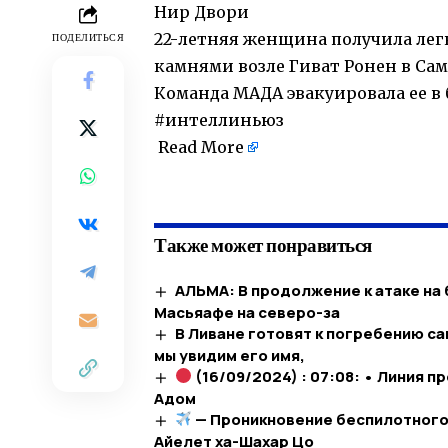
Нир Двори
22-летняя женщина получила лег
ПОДЕЛИТЬСЯ
камнями возле Гиват Ронен в Са
Команда MАДA эвакуировала ее в
#интеллиньюз
Read More
​
Также может понравиться
АЛЬМА: В продолжение к атаке на 
Масьяафе на северо-за
В Ливане готовят к погребению са
мы увидим его имя,
(16/09/2024) : 07:08: • Линия 
Адом
— Проникновение беспилотного с
Айелет ха-Шахар Цо