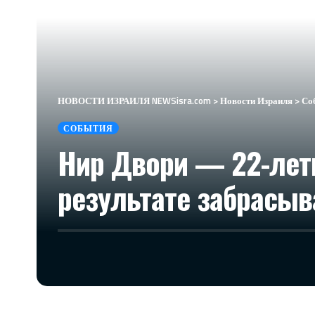
НОВОСТИ ИЗРАИЛЯ NEWSisra.com
>
Новости Израиля
>
Со
СОБЫТИЯ
Нир Двори — 22-лет
результате забрасыв