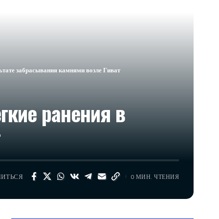
ьтате забрасывания камнями возле Гиват
гкие ранения в
т
ЛИТЬСЯ
0 МИН. ЧТЕНИЯ