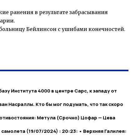
кие ранения в результате забрасывания
марии.
 больницу Бейлинсон с ушибами конечностей.
базу Института 4000 в центре Сарс, к западу от
ван Насраллы. Кто бы мог подумать, что так скоро
противостояния: Метула (Срочно) Цофар — Цева
амолета (19/07/2024) : 20:23: • Верхняя Галилея: