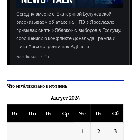
Что опубликовано в этот день
Август 2024
Вс
Пн
Вт
Ср
Чт
Пт
Сб
1
2
3