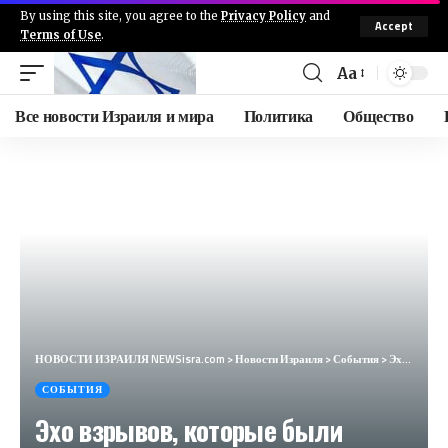
By using this site, you agree to the
Privacy Policy
and
Accept
Terms of Use
.
Aa
Все новости Израиля и мира
Политика
Общество
НОВОСТИ ИЗРАИЛЯ NEWSisra.com
>
Новости Израиля
>
События
>
Эхо взрывов, которые были слышны в районе Галилеи, — артиллерийские обстрелы в направлении районов А
СОБЫТИЯ
Эхо взрывов, которые были