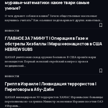
муравьи-математики: какие твари самые
умные?
О чем думают собаки и кошки? Зачем общественные насекомые
научились считать? Как осьминог подговаривает других животных…
НОВОСТИ
ГЛАВНОЕ ЗА 7 МИНУТ | Операция в Газе и
обстрелы Хизбаллы | Марш неонацистов в США
HEBREW SUBS
ЦАХАЛ уничтожил склад оружия боевиков В США прошёл марш
неонацистов Первый женский еврейский конгресс провел
медицинский…
НОВОСТИ
Грипп в Израиле | Ликвидация террористов |
Переговоры в Абу-Даби
ЦАХАЛ ликвидировал 30 террористов ХАМАС Израильские больницы
переполнены из-за гриппа Министр экономики Израиля посетил ОАЭ
#Израиль…