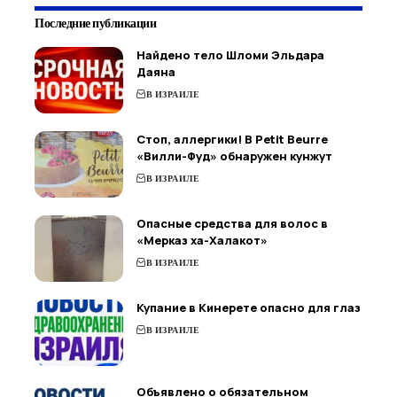
Последние публикации
Найдено тело Шломи Эльдара
Даяна
В ИЗРАИЛЕ
Стоп, аллергики! В Petit Beurre
«Вилли-Фуд» обнаружен кунжут
В ИЗРАИЛЕ
Опасные средства для волос в
«Мерказ ха-Халакот»
В ИЗРАИЛЕ
Купание в Кинерете опасно для глаз
В ИЗРАИЛЕ
Объявлено о обязательном