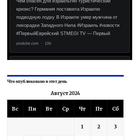
Что опубликовано в этот день
Август 2024
Вс
Пн
Вт
Ср
Чт
Пт
Сб
1
2
3