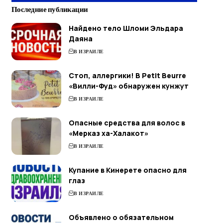
Последние публикации
Найдено тело Шломи Эльдара
Даяна
В ИЗРАИЛЕ
Стоп, аллергики! В Petit Beurre
«Вилли-Фуд» обнаружен кунжут
В ИЗРАИЛЕ
Опасные средства для волос в
«Мерказ ха-Халакот»
В ИЗРАИЛЕ
Купание в Кинерете опасно для
глаз
В ИЗРАИЛЕ
Объявлено о обязательном