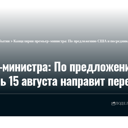
бытия
>
Канцелярия премьер-министра: По предложению США и посредников
-министра: По предложен
 15 августа направит пер
ПОДЕ