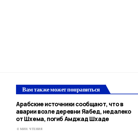
Вам также может понравиться
Арабские источники сообщают, что в
аварии возле деревни Яабед, недалеко
от Шхема, погиб Амджад Шхаде
0 МИН. ЧТЕНИЯ