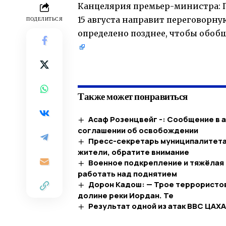
Канцелярия премьер-министра: 
15 августа направит переговорну
ПОДЕЛИТЬСЯ
определено позднее, чтобы обо
​
Также может понравиться
Асаф Розенцвейг -: Сообщение в 
соглашении об освобождении
Пресс-секретарь муниципалитета Н
жители, обратите внимание
Военное подкрепление и тяжёлая 
работать над поднятием
Дорон Кадош: — Трое террористов
долине реки Иордан. Те
Результат одной из атак ВВС ЦАХ