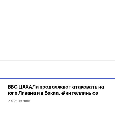
ВВС ЦАХАЛа продолжают атаковать на
юге Ливана и в Бекаа. #интеллиньюз
0 МИН. ЧТЕНИЯ