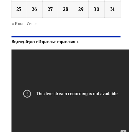
25
26
27
28
29
30
31
« Июл
Сен »
Видеодайджест Израиль и израильтяне