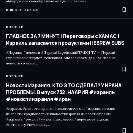
обнаружены своеобразные «паукообразные»…
НОВОСТИ ИЗРАИЛЯ
НОВОСТИ
ГЛАВНОЕ ЗА 7 МИНУТ | Переговоры с ХАМАС |
Израиль запасается продуктами HEBREW SUBS
#Израиль #новости #ПервыйЕврейскийSTMEGI TV — Первый
Еврейский интернет-телеканал. Мы собираем для Вас свежие
новости со всего…
НОВОСТИ
Новости Израиля. КТО ЭТО СДЕЛАЛ? У ИРАНА
ПРОБЛЕМЫ. Выпуск 732. НААРИЯ #израиль
#новостиизраиля #иран
#израиль #новостиизраиля #новостисегодня #израильсегодня
#новости #радионаария #новостиизраиля #новостиизраиль
#украина #россия #умань #паломники #иерусалим #цахал
#нетаньягу #нетаньяху…