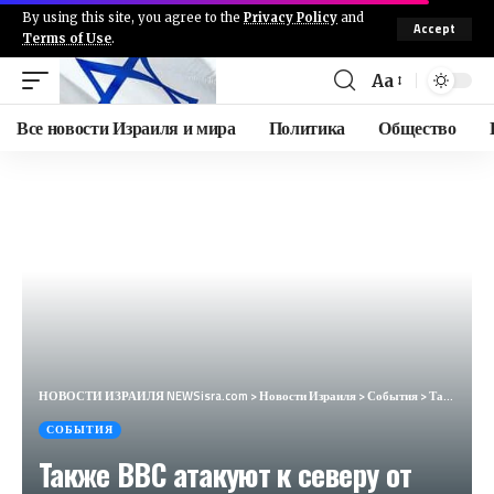
By using this site, you agree to the
Privacy Policy
and
Accept
Terms of Use
.
Aa
Все новости Израиля и мира
Политика
Общество
НОВОСТИ ИЗРАИЛЯ NEWSisra.com
>
Новости Израиля
>
События
>
Также ВВС атакуют к северу от лагеря Нусейрат в центре сектора Газа. #интеллиньюз
СОБЫТИЯ
Также ВВС атакуют к северу от