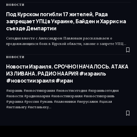
НОВОСТИ
Под Курском погибли 17 жителей, Рада
запрещает УПЦ в Украине, Байден и Харрис на
съезде Демпартии
Сегодня вместе с Александром Павловым рассказываем о
продолжающихся боях в Курской области, законе о запрете УПЦ…
НОВОСТИ
Новости Израиля. СРОЧНО! НАЧАЛОСЬ. АТАКА
ИЗ ЛИВАНА. РАДИО НААРИЯ #израиль
#новостиизраиля #иран
#израиль #новостиизраиля #новостисегодня #израильсегодня
#новости #радионаария #новостиизраиля #новостиизраиль
#украина #россия #умань #паломники #иерусалим #цахал
#нетаньягу #нетаньяху…