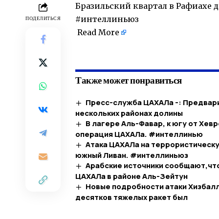
Бразильский квартал в Рафиахе д
#интеллиньюз
ПОДЕЛИТЬСЯ
Read More
​
Также может понравиться
Пресс-служба ЦАХАЛа -: Предвари
нескольких районах долины
В лагере Аль-Фавар, к югу от Хе
операция ЦАХАЛа. #интеллинью
Атака ЦАХАЛа на террористическу
южный Ливан. #интеллиньюз
Арабские источники сообщают,что
ЦАХАЛа в районе Аль-Зейтун
Новые подробности атаки Хизбалл
десятков тяжелых ракет был