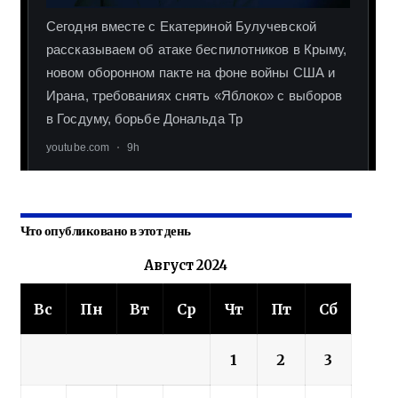
Что опубликовано в этот день
Август 2024
Вс
Пн
Вт
Ср
Чт
Пт
Сб
1
2
3