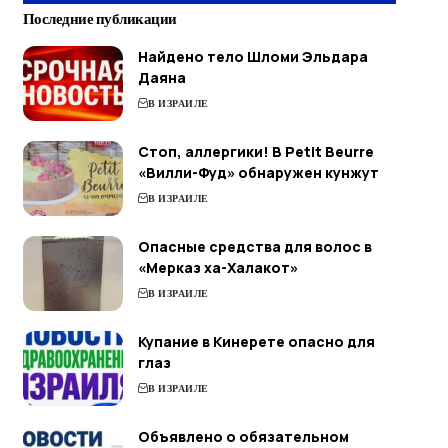
Последние публикации
Найдено тело Шломи Эльдара
Даяна
В ИЗРАИЛЕ
Стоп, аллергики! В Petit Beurre
«Вилли-Фуд» обнаружен кунжут
В ИЗРАИЛЕ
Опасные средства для волос в
«Мерказ ха-Халакот»
В ИЗРАИЛЕ
Купание в Кинерете опасно для
глаз
В ИЗРАИЛЕ
Объявлено о обязательном