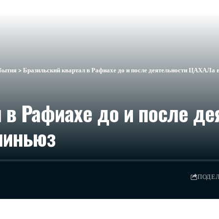
бытия
>
Бразильский квартал в Рафиахе до и после деятельности ЦАХАЛа в
 в Рафиахе до и после д
линьюз
ПОДЕ