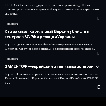
ВВС ЦАХАЛа наносит удары по объектам армии Асада В Гуш-
Эционе произошел огнестрельный теракт Неизвестные нарисовали
свастику…
НОВОСТИ
Кто заказал Кириллова? Версии убийства
генерала ВС РФ и реакция Украины
Утром 17 декабря в Москве был убит генерал-лейтенант Игорь
Кириллов. Он руководил войсками радиационной, химической и…
НОВОСТИ
ЗАМЕНГОФ — еврейский отец языка эсперанто
Герой «Недели в истории» - основатель языка эксперанто Людвик
Лазарь Заменгоф #Израиль #новости #ПервыйЕврейский STMEGI
TV…