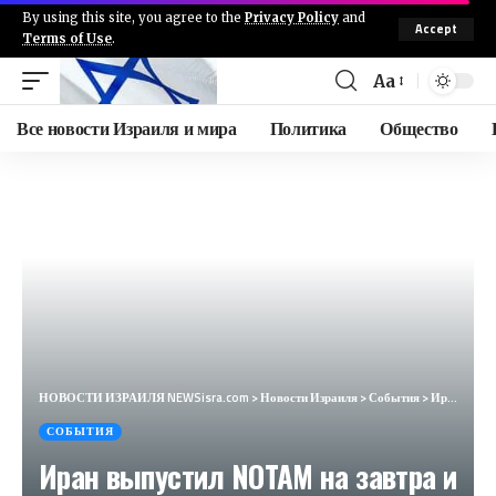
By using this site, you agree to the
Privacy Policy
and
Accept
Terms of Use
.
Aa
Все новости Израиля и мира
Политика
Общество
НОВОСТИ ИЗРАИЛЯ NEWSisra.com
>
Новости Израиля
>
События
>
Иран выпустил NOTAM на завтра и четверг, предупреждающий о военных учениях и запуске баллистических
СОБЫТИЯ
Иран выпустил NOTAM на завтра и