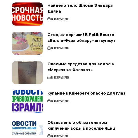
Найдено тело Шломи Эльдара
Даяна
В ИЗРАИЛЕ
Стоп, аллергики! В Petit Beurre
«Вилли-Фуд» обнаружен кунжут
В ИЗРАИЛЕ
Опасные средства для волос в
«Мерказ ха-Халакот»
В ИЗРАИЛЕ
Купание в Кинерете опасно для глаз
В ИЗРАИЛЕ
Объявлено о обязательном
кипячении воды в поселке Яциц
В ИЗРАИЛЕ