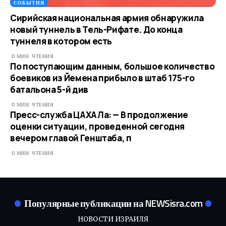
СОБЫТИЯ
Сирийская национальная армия обнаружила
новый туннель в Тель-Рифате. До конца
туннеля в котором есть
0 МИН. ЧТЕНИЯ
По поступающим данным, большое количество
боевиков из Йемена прибыло в штаб 175-го
батальона 5-й див
0 МИН. ЧТЕНИЯ
Пресс-служба ЦАХАЛа: — В продолжение
оценки ситуации, проведенной сегодня
вечером главой Генштаба, п
0 МИН. ЧТЕНИЯ
Популярные публикации на NEWSisra.com
НОВОСТИ ИЗРАИЛЯ