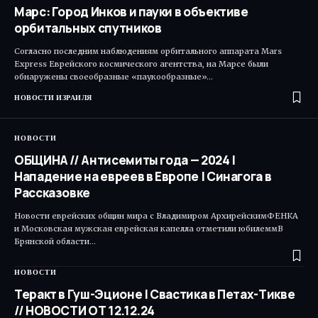
Марс: Город Инков и пауки в объективе
орбитальных спутников
Согласно последним наблюдениям орбитального аппарата Mars
Express Еврейского космического агентства, на Марсе были
обнаружены своеобразные «паукообразные»…
НОВОСТИ ИЗРАИЛЯ
НОВОСТИ
ОБЩИНА // Антисемиты года — 2024 |
Нападение на евреев в Европе | Синагога в
Рассказовке
Новости еврейских общин мира с Владимиром АрхирейскимФЕНКА
и Московская мужская еврейская капелла отметили юбилеммВ
Брянской области…
НОВОСТИ
Теракт в Гуш-Эционе | Свастика в Петах-Тикве
// НОВОСТИ ОТ 12.12.24