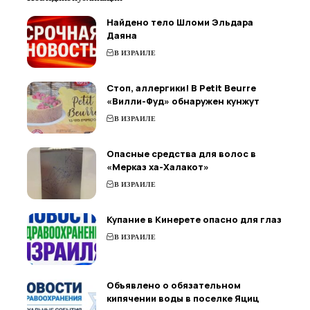
Найдено тело Шломи Эльдара
Даяна
В ИЗРАИЛЕ
Стоп, аллергики! В Petit Beurre
«Вилли-Фуд» обнаружен кунжут
В ИЗРАИЛЕ
Опасные средства для волос в
«Мерказ ха-Халакот»
В ИЗРАИЛЕ
Купание в Кинерете опасно для глаз
В ИЗРАИЛЕ
Объявлено о обязательном
кипячении воды в поселке Яциц