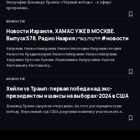
биографии Дональда Трампа «Чёрный лебедь» - в эфире
программы…
НОВОСТИ
Новости Израиля. ХАМАС УЖЕ В МОСКВЕ.
Выпуск 578. Радио Наария חדשות בארץ #новости
#израиль #новостиизраиля #новостисегодня #израильсегодня
#новости #радионаария #новостиизраиля #новостиизраиль
#украина #россия #умань #паломники #иерусалим #цахал
#нетаньягу #нетаньяху…
НОВОСТИ
Хейли vs Трамп: первая победа над экс-
президентом и шансы на выборах-2024 в США
Дональд Трамп одержал очередную, на этот раз юридическую
победу. Верховный суд США разрешил политику участвовать в…