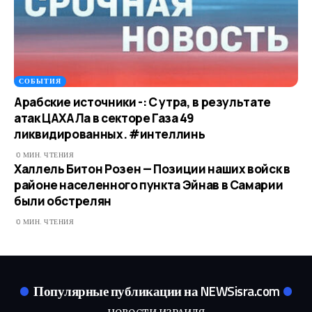
СОБЫТИЯ
Арабские источники -: С утра, в результате
атак ЦАХАЛа в секторе Газа 49
ликвидированных. #интеллинь
0 МИН. ЧТЕНИЯ
Халлель Битон Розен — Позиции наших войск в
районе населенного пункта Эйнав в Самарии
были обстрелян
0 МИН. ЧТЕНИЯ
Популярные публикации на NEWSisra.com