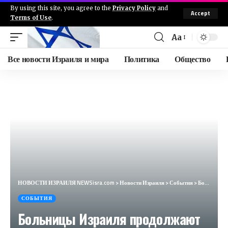
By using this site, you agree to the
Privacy Policy
and
Accept
Terms of Use
.
Aa
Все новости Израиля и мира
Политика
Общество
НОВОСТИ ИЗРАИЛЯ NEWSisra.com
>
Новости Израиля
>
События
>
Больницы Израиля продолжают подготовку к масштабным боевым действиям: — Подземные парковки в больниц
СОБЫТИЯ
Больницы Израиля продолжают