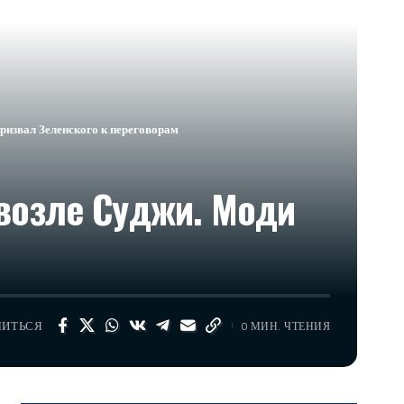
ризвал Зеленского к переговорам
 возле Суджи. Моди
ЛИТЬСЯ
0 МИН. ЧТЕНИЯ