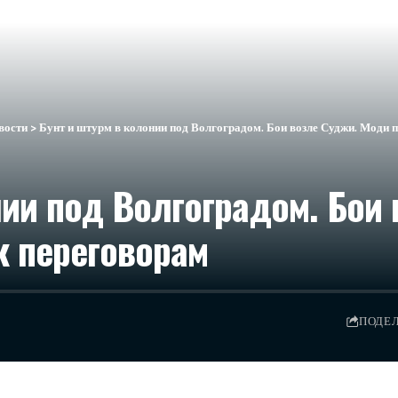
вости
>
Бунт и штурм в колонии под Волгоградом. Бои возле Суджи. Моди п
нии под Волгоградом. Бои
к переговорам
ПОДЕ