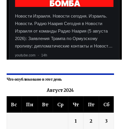
Что опубликовано в этот день
Август 2024
Вс
Пн
Вт
Ср
Чт
Пт
Сб
1
2
3