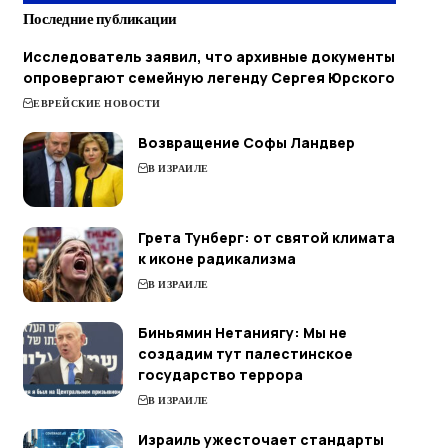
Последние публикации
Исследователь заявил, что архивные документы
опровергают семейную легенду Сергея Юрского
ЕВРЕЙСКИЕ НОВОСТИ
Возвращение Софы Ландвер
В ИЗРАИЛЕ
Грета Тунберг: от святой климата
к иконе радикализма
В ИЗРАИЛЕ
Биньямин Нетаниягу: Мы не
создадим тут палестинское
государство террора
В ИЗРАИЛЕ
Израиль ужесточает стандарты