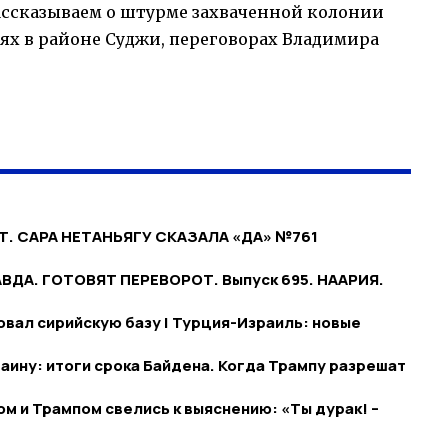
рассказываем о штурме захваченной колонии
ях в районе Суджи, переговорах Владимира
Т. САРА НЕТАНЬЯГУ СКАЗАЛА «ДА» №761
ВДА. ГОТОВЯТ ПЕРЕВОРОТ. Выпуск 695. НААРИЯ.
овал сирийскую базу | Турция-Израиль: новые
аину: итоги срока Байдена. Когда Трампу разрешат
 и Трампом свелись к выяснению: «Ты дурак! –