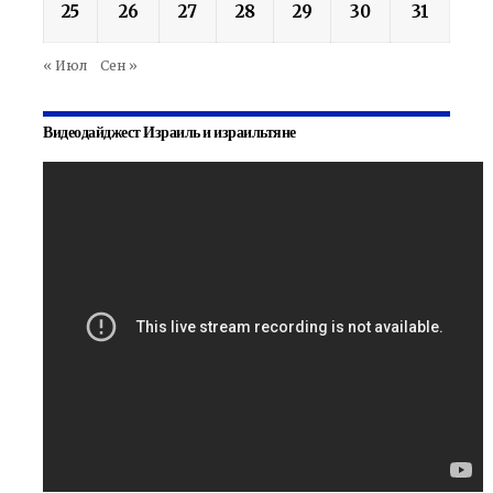
25
26
27
28
29
30
31
« Июл
Сен »
Видеодайджест Израиль и израильтяне