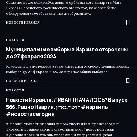
Согласно последним наблюдениям орбитального аппарата Mars
Express Еврейского космического агентства, на Марсе были
обнаружены своеобразные «паукообразные»…
НОВОСТИ ИЗРАИЛЯ
НОВОСТИ
Муниципальные выборы в Израиле отсрочены
до 27 февраля 2024
Комиссия по внутренним делам утвердила отсрочку муниципальных
выборов до 27 февраля 2024 За перенос общих выборов…
НОВОСТИ ИЗРАИЛЯ
НОВОСТИ
Новости Израиля. ЛИВАН | НАЧАЛОСЬ? Выпуск
566. Радио Наария. חדשות בארץ #израиль
#новостисегодня
#израиль #новостиизраиля #новостисегодня #израильсегодня
#новости #радионаария #новостиизраиля #новостиизраиль
#украина #россия #умань #паломники #иерусалим #цахал