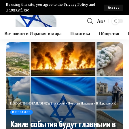
By using this site, you agree to the
Privacy Policy
and
Accept
Terms of Use
.
Aa
Все новости Израиля и мира
Политика
Общество
НОВОСТИ ИЗРАИЛЯ NEWSisra.com
>
Новости Израиля
>
В Израиле
>
Какие события будут главными в Израиле, сегодня 4 августа 2024 года
В ИЗРАИЛЕ
Какие события будут главными в