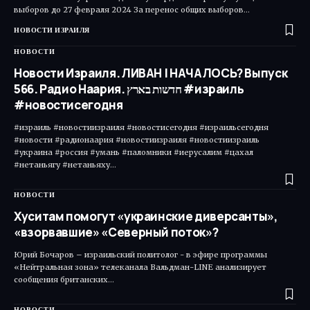
выборов до 27 февраля 2024 За перенос общих выборов…
НОВОСТИ ИЗРАИЛЯ
НОВОСТИ
Новости Израиля. ЛИВАН | НАЧАЛОСЬ? Выпуск
566. Радио Наария. חדשות בארץ #израиль
#новостисегодня
#израиль #новостиизраиля #новостисегодня #израильсегодня
#новости #радионаария #новостиизраиля #новостиизраиль
#украина #россия #умань #паломники #иерусалим #цахал
#нетаньягу #нетаньяху…
НОВОСТИ
Хуситам помогут «украинские диверсанты»,
«взорвавшие» «Северный поток»?
Юрий Бочаров – израильский политолог - в эфире программы
«Нейтральная зона» телеканала Вальдман-LINE анализирует
сообщения британских…
НОВОСТИ