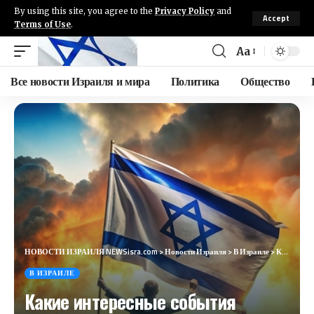
By using this site, you agree to the
Privacy Policy
and
Accept
Terms of Use
.
Aa
Все новости Израиля и мира
Политика
Общество
НОВОСТИ ИЗРАИЛЯ NEWSisra.com
>
Новости Израиля
>
В Израиле
>
Какие интересные события ожидают Израиль и мир 1 августа 2024 года
В ИЗРАИЛЕ
Какие интересные события