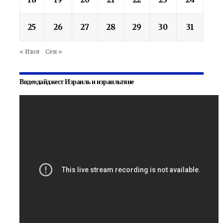
25
26
27
28
29
30
31
« Июл
Сен »
Видеодайджест Израиль и израильтяне