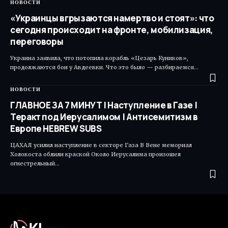
НОВОСТИ
«Украинцы вгрызаются намертво и стоят»: что
сегодня происходит на фронте, мобилизация,
переговоры
Украина заявила, что потопила корабль «Цезарь Куников»,
продолжаются бои у Авдеевки. Что это было — разбираемся…
НОВОСТИ
ГЛАВНОЕ ЗА 7 МИНУТ | Наступление в Газе |
Теракт под Иерусалимом | Антисемитизм в
Европе HEBREW SUBS
ЦАХАЛ усилил наступление в секторе Газа В Вене мемориал
Холокоста облили краской Около Иерусалима произошел
огнестрельный…