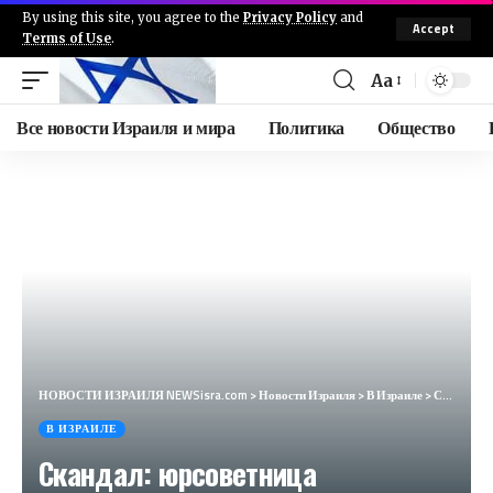
By using this site, you agree to the
Privacy Policy
and
Accept
Terms of Use
.
Aa
Все новости Израиля и мира
Политика
Общество
НОВОСТИ ИЗРАИЛЯ NEWSisra.com
>
Новости Израиля
>
В Израиле
>
Скандал: юрсоветница правительства разгласила совершенно секретный документ
В ИЗРАИЛЕ
Скандал: юрсоветница