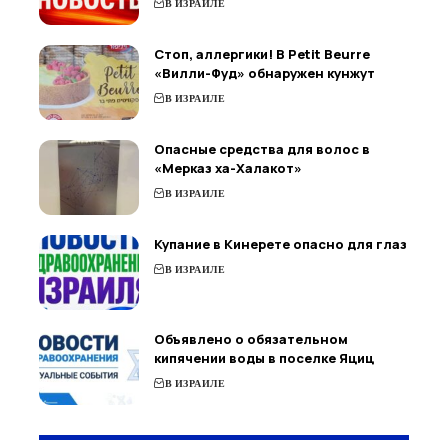
В ИЗРАИЛЕ
Стоп, аллергики! В Petit Beurre
«Вилли-Фуд» обнаружен кунжут
В ИЗРАИЛЕ
Опасные средства для волос в
«Мерказ ха-Халакот»
В ИЗРАИЛЕ
Купание в Кинерете опасно для глаз
В ИЗРАИЛЕ
Объявлено о обязательном
кипячении воды в поселке Яциц
В ИЗРАИЛЕ