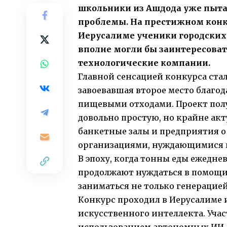
школьники из Ашдода уже пыта
проблемы. На престижном конк
Иерусалиме ученики городских
вполне могли бы заинтересовать
технологические компании.
Главной сенсацией конкурса ста
завоевавшая второе место благод
пищевыми отходами. Проект пол
довольно простую, но крайне ак
банкетные залы и предприятия 
организациями, нуждающимися в
В эпоху, когда тонны еды ежедне
продолжают нуждаться в помощи
заниматься не только генерацие
Конкурс проходил в Иерусалиме и
искусственного интеллекта. Уча