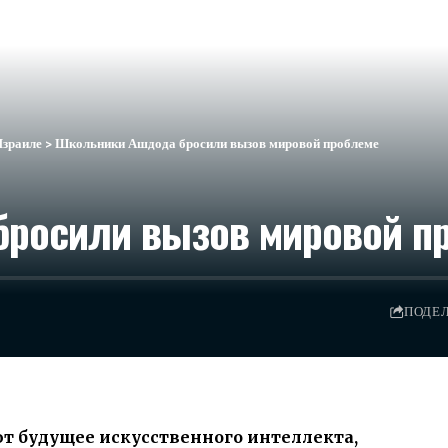
Израиле
>
Школьники Ашдода бросили вызов мировой проблеме
росили вызов мировой п
ПОДЕ
т будущее искусственного интеллекта,