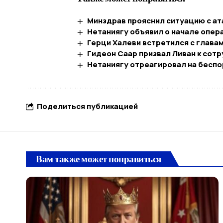
Минздрав прояснил ситуацию с ат
Нетаниягу объявил о начале опер
Герци Халеви встретился с главам
Гидеон Саар призвал Ливан к сот
Нетаниягу отреагировал на беспо
Поделиться публикацией
Вам также может понравиться