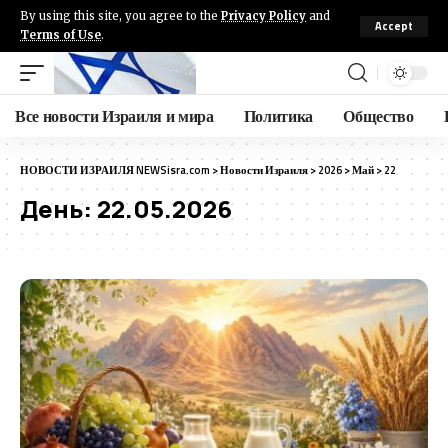
By using this site, you agree to the
Privacy Policy
and
Accept
Terms of Use
.
Все новости Израиля и мира
Политика
Общество
НОВОСТИ ИЗРАИЛЯ NEWSisra.com
>
Новости Израиля
>
2026
>
Май
>
22
День:
22.05.2026