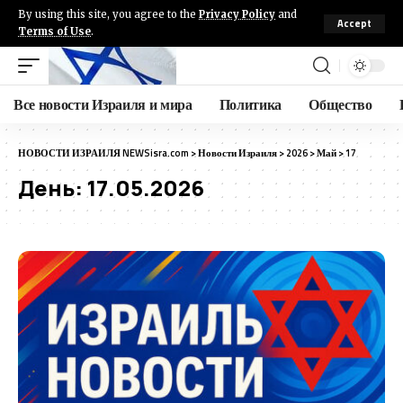
By using this site, you agree to the
Privacy Policy
and
Accept
Terms of Use
.
Все новости Израиля и мира
Политика
Общество
НОВОСТИ ИЗРАИЛЯ NEWSisra.com
>
Новости Израиля
>
2026
>
Май
>
17
День:
17.05.2026