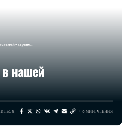
саемой» стране…
 в нашей
ЛИТЬСЯ
0 МИН. ЧТЕНИЯ