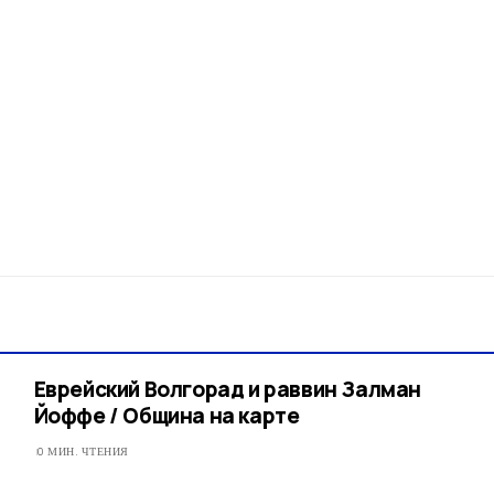
Еврейский Волгорад и раввин Залман
Йоффе / Община на карте
0 МИН. ЧТЕНИЯ