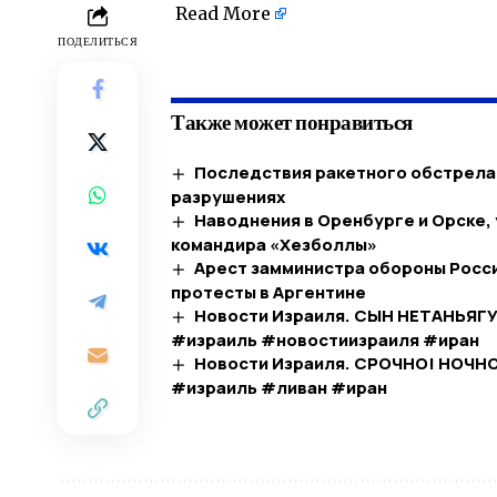
Read More
​
ПОДЕЛИТЬСЯ
Также может понравиться
Последствия ракетного обстрела 
разрушениях
Наводнения в Оренбурге и Орске,
командира «Хезболлы»
Арест замминистра обороны Росси
протесты в Аргентине
Новости Израиля. СЫН НЕТАНЬЯГУ
#израиль #новостиизраиля #иран
Новости Израиля. СРОЧНО! НОЧНО
#израиль #ливан #иран