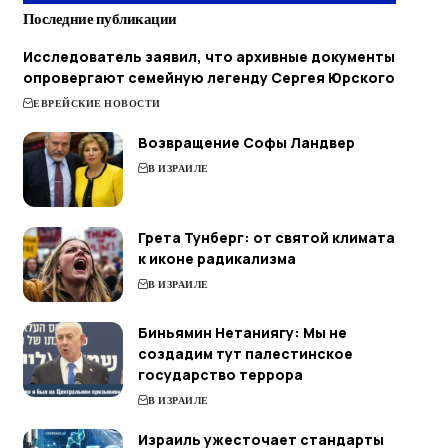
Последние публикации
Исследователь заявил, что архивные документы
опровергают семейную легенду Сергея Юрского
ЕВРЕЙСКИЕ НОВОСТИ
Возвращение Софы Ландвер
В ИЗРАИЛЕ
Грета Тунберг: от святой климата
к иконе радикализма
В ИЗРАИЛЕ
Биньямин Нетаниягу: Мы не
создадим тут палестинское
государство террора
В ИЗРАИЛЕ
Израиль ужесточает стандарты