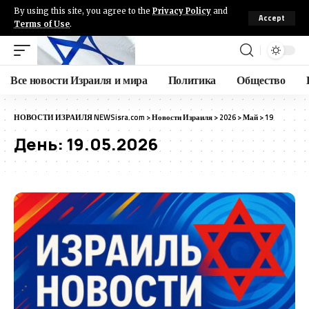
By using this site, you agree to the
Privacy Policy
and
Accept
Terms of Use
.
Все новости Израиля и мира
Политика
Общество
НОВОСТИ ИЗРАИЛЯ NEWSisra.com
>
Новости Израиля
>
2026
>
Май
>
19
День:
19.05.2026