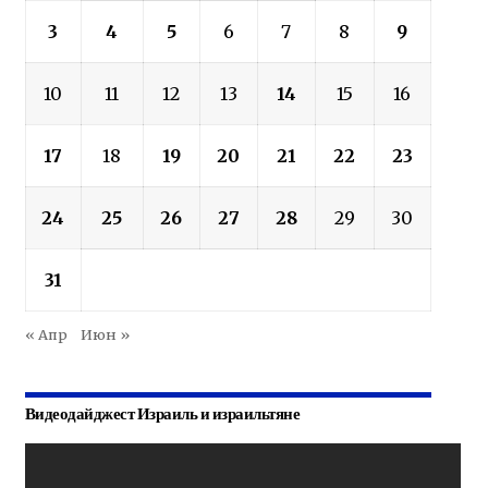
3
4
5
6
7
8
9
10
11
12
13
14
15
16
17
18
19
20
21
22
23
24
25
26
27
28
29
30
31
« Апр
Июн »
Видеодайджест Израиль и израильтяне