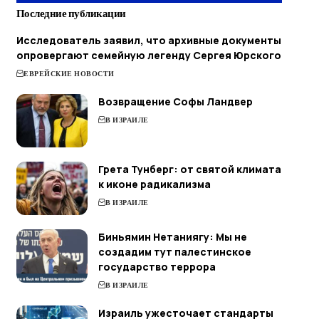
Последние публикации
Исследователь заявил, что архивные документы
опровергают семейную легенду Сергея Юрского
ЕВРЕЙСКИЕ НОВОСТИ
Возвращение Софы Ландвер
В ИЗРАИЛЕ
Грета Тунберг: от святой климата
к иконе радикализма
В ИЗРАИЛЕ
Биньямин Нетаниягу: Мы не
создадим тут палестинское
государство террора
В ИЗРАИЛЕ
Израиль ужесточает стандарты