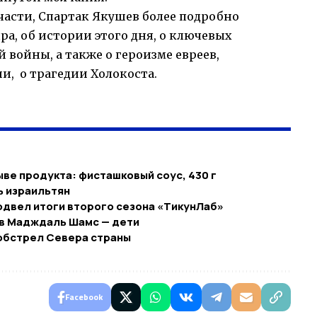
асти, Спартак Якушев более подробно
ра, об истории этого дня, о ключевых
войны, а также о героизме евреев,
и, о трагедии Холокоста.
ве продукта: фисташковый соус, 430 г
ь израильтян
одвел итоги второго сезона «ТикунЛаб»
 в Мадждаль Шамс — дети
 обстрел Севера страны
Facebook