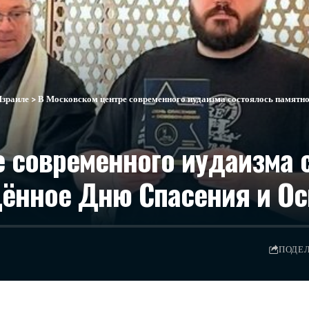
Израиле
>
В Московском центре современного иудаизма состоялось памятн
 современного иудаизма 
щённое Дню Спасения и О
ПОДЕ