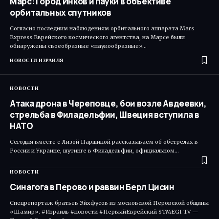
Марс: Город Инков и пауки в объективе
орбитальных спутников
Согласно последним наблюдениям орбитального аппарата Mars
Express Еврейского космического агентства, на Марсе были
обнаружены своеобразные «паукообразные»…
НОВОСТИ ИЗРАИЛЯ
НОВОСТИ
Атака дрона в Череповце, бои возле Авдеевки,
стрельба в Филадельфии, Швеция вступила в
НАТО
Сегодня вместе с Лизой Паршиной рассказываем об обстрелах в
России и Украине, шутинге в Филадельфии, официальном…
НОВОСТИ
Синагога в Перово и раввин Берл Цисин
Спецрепортаж братьев Эйхфусов из московской Перовской общины
«Шамир». #Израиль #новости #ПервыйЕврейский STMEGI TV —