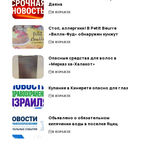
Даяна
В ИЗРАИЛЕ
Стоп, аллергики! В Petit Beurre
«Вилли-Фуд» обнаружен кунжут
В ИЗРАИЛЕ
Опасные средства для волос в
«Мерказ ха-Халакот»
В ИЗРАИЛЕ
Купание в Кинерете опасно для глаз
В ИЗРАИЛЕ
Объявлено о обязательном
кипячении воды в поселке Яциц
В ИЗРАИЛЕ