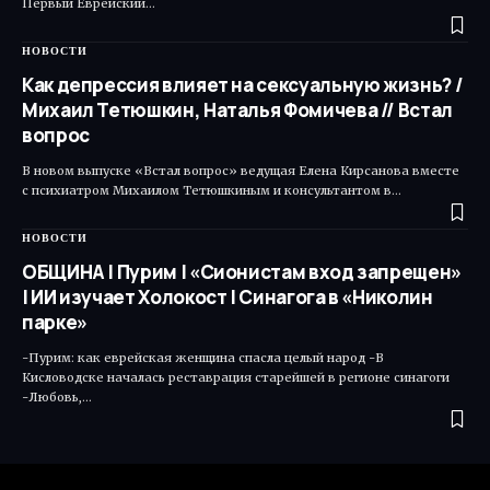
Первый Еврейский…
НОВОСТИ
Как депрессия влияет на сексуальную жизнь? /
Михаил Тетюшкин, Наталья Фомичева // Встал
вопрос
В новом выпуске «Встал вопрос» ведущая Елена Кирсанова вместе
с психиатром Михаилом Тетюшкиным и консультантом в…
НОВОСТИ
ОБЩИНА | Пурим | «Сионистам вход запрещен»
| ИИ изучает Холокост | Синагога в «Николин
парке»
-Пурим: как еврейская женщина спасла целый народ -В
Кисловодске началась реставрация старейшей в регионе синагоги
-Любовь,…