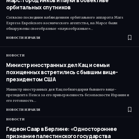
Марс: Город Инков и пауки в объективе
орбитальных спутников
Согласно последним наблюдениям орбитального аппарата Mars
Express Еврейского космического агентства, на Марсе были
обнаружены своеобразные «паукообразные»…
НОВОСТИ ИЗРАИЛЯ
НОВОСТИ
Министр иностранных дел Кац и семьи
похищенных встретились с бывшим вице-
президентом США
Министр иностранных дел Кац поблагодарил бывшего вице-
президента Пенса за его приверженность безопасности Израиля и
его готовность…
НОВОСТИ ИЗРАИЛЯ
НОВОСТИ
Гидеон Саар в Берлине: «Одностороннее
признание палестинского государства