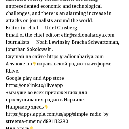
unprecedented economic and technological
challenges, and there is an alarming increase in
attacks on journalists around the world.
Editor-in-chief — Uriel Ginsberg.
Email of the chief editor:
efir@radionahariya.com
Journalists — Noah Lewinsky, Bracha Schwartzman,
Jonathan Sokolowski.
Слушай на сайте https://radionahariya.com
А также на
израильской радио-платформе
RLive.
Google play and App store
https://onelink.to/rliveapp
+мы уже во всех приложениях для
прослушивания радио в Израиле.
Например здесь
https://apps.apple.com/us/app/simple-radio-by-
streema-tunein/id891132290
Или здесь