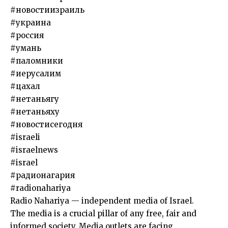
#новостиизраиль
#украина
#россия
#умань
#паломники
#иерусалим
#цахал
#нетаньягу
#нетаньяху
#новостисегодня
#israeli
#israelnews
#israel
#радионагария
#radionahariya
Radio Nahariya — independent media of Israel.
The media is a crucial pillar of any free, fair and
informed society. Media outlets are facing