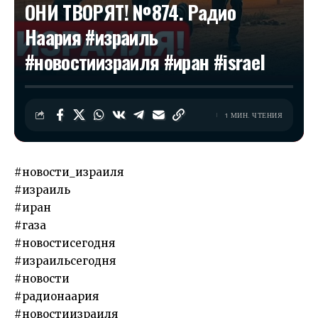
ОНИ ТВОРЯТ! №874. Радио
Наария #израиль
#новостиизраиля #иран #israel
1 МИН. ЧТЕНИЯ
#новости_израиля
#израиль
#иран
#газа
#новостисегодня
#израильсегодня
#новости
#радионаария
#новостиизраиля