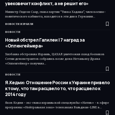
увековечит конфликт, а не решит его»
Министр Гидеон Саар, глава партии "Тиква Хадаша", член военно-
политического кабинета, находится в эти дни в Германии…
НОВОСТИ ИЗРАИЛЯ
НОВОСТИ
Новый обстрел Галилеи | 7 наград за
«Оппенгеймера»
Хизбалла обстреляла Израиль, ЦАХАЛ уничтожил склад боевиков
Сотни демонстрантов собрались возле дома Нетаньяху Драма
«Оппенгеймер» получила…
НОВОСТИ
Я.Кедми: Отношение России к Украине привело
к тому, что там расцвело то, что расцвело к
2014 году
Яков Кедми - экс-глава израильской спецслужбы «Натив» - в эфире
программы «Нейтральная зона» телеканала Вальдман-LINE в…