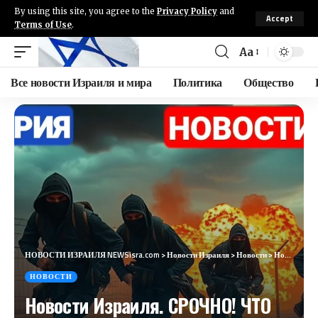
By using this site, you agree to the
Privacy Policy
and
Accept
Terms of Use
.
Aa
Все новости Израиля и мира
Политика
Общество
НОВОСТИ ИЗРАИЛЯ NEWSisra.com
>
Новости Израиля
>
Новости
>
Новости Израиля. СРОЧНО! ЧТО ОНИ ТВОРЯТ! №874. Радио Наария #израиль #новостиизраиля #иран #israel
НОВОСТИ
Новости Израиля. СРОЧНО! ЧТО