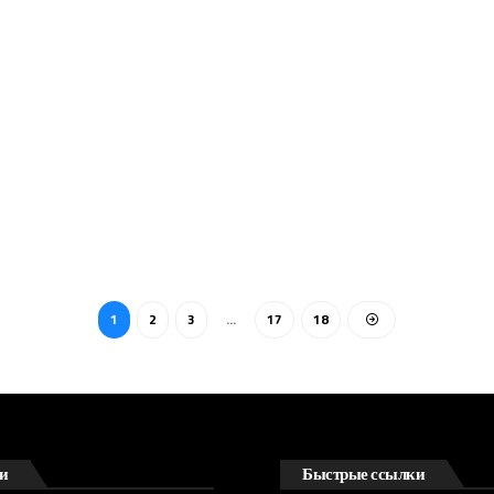
1
2
3
…
17
18
и
Быстрые ссылки