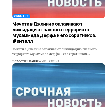
СОБЫТИЯ
Мечети в Дженине оплакивают
ликвидацию главного террориста
Мухаммеда Деффа и его соратников.
#интелл
Мечети в Дженине оплакивают ликвидацию главного
террориста Мухаммеда Деффа и его соратников.…
НОВОСТИ ИЗРАИЛЯ
0 МИН. ЧТЕНИЯ