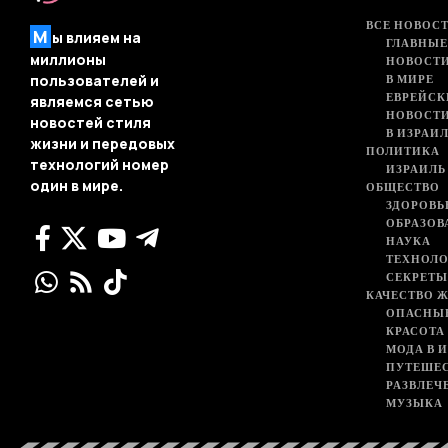
ВСЕ НОВОСТ
М
ы влияем на
ГЛАВНЫЕ
миллионы
НОВОСТИ
В МИРЕ
пользователей и
ЕВРЕЙСК
являемся сетью
НОВОСТ
новостей стиля
В ИЗРАИ
жизни и передовых
ПОЛИТИКА
технологий номер
ИЗРАИЛЬ
один в мире.
ОБЩЕСТВО
ЗДОРОВЬ
ОБРАЗОВ
НАУКА
ТЕХНОЛ
СЕКРЕТЫ
КАЧЕСТВО 
ОПАСНЫ
КРАСОТА
МОДА В 
ПУТЕШЕ
РАЗВЛЕЧ
МУЗЫКА