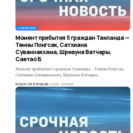
СОБЫТИЯ
Момент прибытия 5 граждан Таиланда —
Тенны Понгсак, Сатхиана
Суваннакхама, Шриауна Ватчары,
Саетао Б
Момент прибытия 5 граждан Таиланда - Тенны Понгсак,
Сатхиана Суваннакхама, Шриауна Ватчары,…
НОВОСТИ ИЗРАИЛЯ
0 МИН. ЧТЕНИЯ