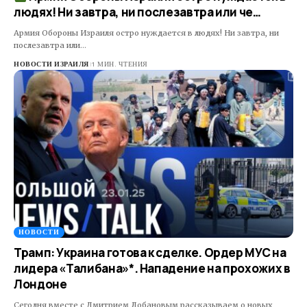
людях! Ни завтра, ни послезавтра или че…
Армия Обороны Израиля остро нуждается в людях! Ни завтра, ни
послезавтра или…
НОВОСТИ ИЗРАИЛЯ
1 МИН. ЧТЕНИЯ
НОВОСТИ
Трамп: Украина готова к сделке. Ордер МУС на
лидера «Талибана»*. Нападение на прохожих в
Лондоне
Сегодня вместе с Дмитрием Лобановым рассказываем о новых