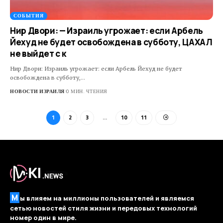
СОБЫТИЯ
Нир Двори: — Израиль угрожает: если Арбель
Йехуд не будет освобождена в субботу, ЦАХАЛ
не выйдет с к
Нир Двори: Израиль угрожает: если Арбель Йехуд не будет
освобождена в субботу,…
НОВОСТИ ИЗРАИЛЯ
0 МИН. ЧТЕНИЯ
1
2
3
…
10
11
М
ы влияем на миллионы пользователей и являемся
сетью новостей стиля жизни и передовых технологий
номер один в мире.