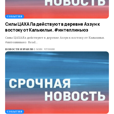
СОБЫТИЯ
Силы ЦАХАЛа действуют в деревне Аззун к
востоку от Калькильи. #интеллиньюз
Силы ЦАХАЛа действуют в деревне Аззун к востоку от Калькильи.
#интеллиньюз Read…
НОВОСТИ ИЗРАИЛЯ
0 МИН. ЧТЕНИЯ
СОБЫТИЯ