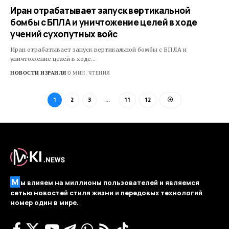
Иран отрабатывает запуск вертикальной
бомбы с БПЛА и уничтожение целей в ходе
учений сухопутных войс
Иран отрабатывает запуск вертикальной бомбы с БПЛА и
уничтожение целей в ходе…
НОВОСТИ ИЗРАИЛЯ
0 МИН. ЧТЕНИЯ
1
2
3
…
11
12
М
ы влияем на миллионы пользователей и являемся
сетью новостей стиля жизни и передовых технологий
номер один в мире.