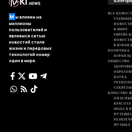
Категори
ВСЕ НОВОСТ
М
ы влияем на
ГЛАВНЫЕ
миллионы
НОВОСТИ
В МИРЕ
пользователей и
ЕВРЕЙСК
являемся сетью
НОВОСТ
новостей стиля
В ИЗРАИ
жизни и передовых
ПОЛИТИКА
технологий номер
ИЗРАИЛЬ
один в мире.
ОБЩЕСТВО
ЗДОРОВЬ
ОБРАЗОВ
НАУКА
ТЕХНОЛ
СЕКРЕТЫ
КАЧЕСТВО 
ОПАСНЫ
КРАСОТА
МОДА В 
ПУТЕШЕ
РАЗВЛЕЧ
МУЗЫКА