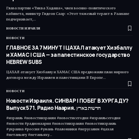
Глава партии «Тиква Хадаша», член военно-политического
кабинета, министр Гидеон Саар: «Этот тяжелый теракт в Раанане
подчеркивает,…
НОВОСТИ ИЗРАИЛЯ
НОВОСТИ
ГЛАВНОЕ ЗА 7 МИНУТ | ЦАХАЛ атакует Хизбаллу
и ХАМАС | США — за палестинское государство
HEBREW SUBS
ЦАХАЛ атакует Хизбаллу и ХАМАС США предложили план мирного
договора между Израилем и палестинцами В Европе…
НОВОСТИ
Новости Израиля. СИНВАР | ПОБЕГ В ХУРГАДУ?
Выпуск 571. Радио Наария. חדשות בארץ
#израиль #новостиизраиля #новостисегодня #израильсегодня
#новости #радионаария #новостиизраиля #новостиизраиль
#украина #россия #умань #паломники #иерусалим #цахал
#нетаньягу #нетаньяху…