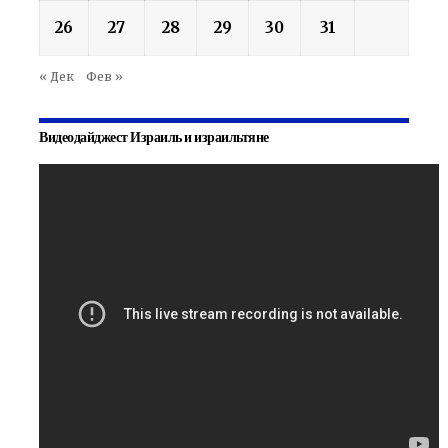
26
27
28
29
30
31
« Дек
Фев »
Видеодайджест Израиль и израильтяне