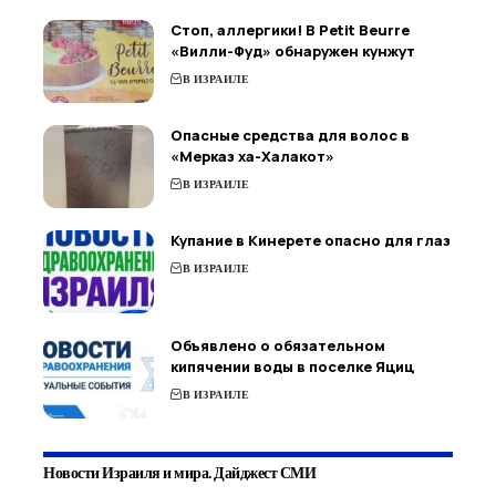
Стоп, аллергики! В Petit Beurre
«Вилли-Фуд» обнаружен кунжут
В ИЗРАИЛЕ
Опасные средства для волос в
«Мерказ ха-Халакот»
В ИЗРАИЛЕ
Купание в Кинерете опасно для глаз
В ИЗРАИЛЕ
Объявлено о обязательном
кипячении воды в поселке Яциц
В ИЗРАИЛЕ
Новости Израиля и мира. Дайджест СМИ