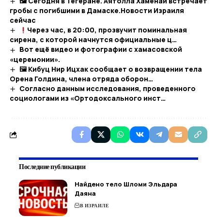
🖼 Сегодня в Тегеране. Аятолла Хаменаи встречает
гробы с погибшими в Дамаске.​Новости Израиля
сейчас
Через час, в 20:00, прозвучит поминальная
сирена, с которой начнутся официальные ц…
Вот ещё видео и фотографии с хамасовской
«церемонии».
🖼 Кибуц Нир Ицхак сообщает о возвращении тела
Орена Голдина, члена отряда оборон…
Согласно данным исследования, проведенного
социологами из «Ортодоксального инст…
Последние публикации
Найдено тело Шломи Эльдара
Даяна
В ИЗРАИЛЕ