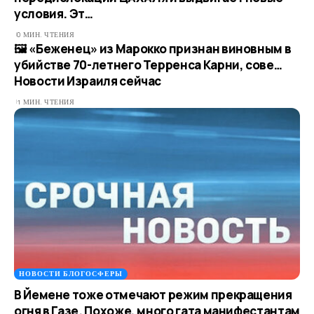
условия. Эт…
0 МИН. ЧТЕНИЯ
🖼 «Беженец» из Марокко признан виновным в
убийстве 70-летнего Терренса Карни, сове…​
Новости Израиля сейчас
1 МИН. ЧТЕНИЯ
НОВОСТИ БЛОГОСФЕРЫ
В Йемене тоже отмечают режим прекращения
огня в Газе. Похоже, много гата манифестантам