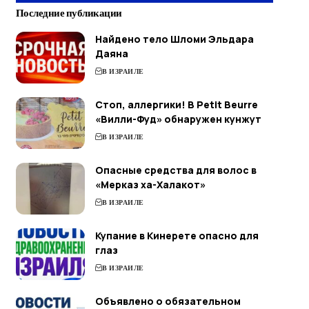
Последние публикации
Найдено тело Шломи Эльдара
Даяна
В ИЗРАИЛЕ
Стоп, аллергики! В Petit Beurre
«Вилли-Фуд» обнаружен кунжут
В ИЗРАИЛЕ
Опасные средства для волос в
«Мерказ ха-Халакот»
В ИЗРАИЛЕ
Купание в Кинерете опасно для
глаз
В ИЗРАИЛЕ
Объявлено о обязательном