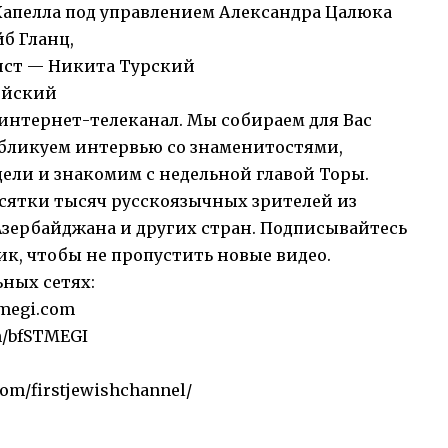
апелла под управлением Александра Цалюка
б Гланц,
ист — Никита Турский
ейский
нтернет-телеканал. Мы собираем для Вас
публикуем интервью со знаменитостями,
ели и знакомим с недельной главой Торы.
сятки тысяч русскоязычных зрителей из
Азербайджана и других стран. Подписывайтесь
к, чтобы не пропустить новые видео.
ьных сетях:
megi.com
m/bfSTMEGI
com/firstjewishchannel/