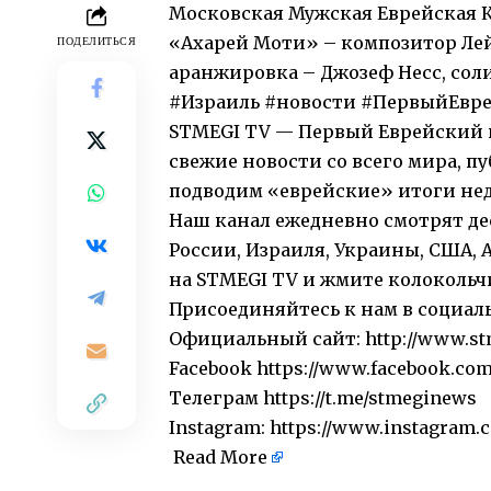
Московская Мужская Еврейская К
«Ахарей Моти» – композитор Лей
ПОДЕЛИТЬСЯ
аранжировка – Джозеф Несс, сол
#Израиль #новости #ПервыйЕвр
STMEGI TV — Первый Еврейский и
свежие новости со всего мира, 
подводим «еврейские» итоги нед
Наш канал ежедневно смотрят де
России, Израиля, Украины, США, 
на STMEGI TV и жмите колокольчи
Присоединяйтесь к нам в социал
Официальный сайт: http://www.st
Facebook https://www.facebook.co
Телеграм https://t.me/stmeginews
Instagram: https://www.instagram.
Read More
​