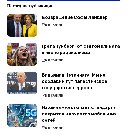
Последние публикации
Возвращение Софы Ландвер
В ИЗРАИЛЕ
Грета Тунберг: от святой климата
к иконе радикализма
В ИЗРАИЛЕ
Биньямин Нетаниягу: Мы не
создадим тут палестинское
государство террора
В ИЗРАИЛЕ
Израиль ужесточает стандарты
покрытия и качества мобильных
сетей
В ИЗРАИЛЕ