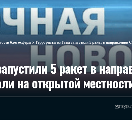
вости блогосферы
>
Террористы из Газы запустили 5 ракет в направлении Сдерота
запустили 5 ракет в напра
али на открытой местност
ПОДЕ