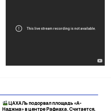
ЦАХАЛь подорвал площадь «А-
Наджма» в центре Рафиаха. Считается,