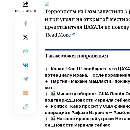
Террористы из Газы запустили 5 
ПОДЕЛИТЬСЯ
и три упали на открытой местно
представителя ЦАХАЛя по поводу 
​
Read More
Также может понравиться
Канал “Кан 11” сообщает, что ЦАХ
потенциалу Ирана. После поражени
Партия «Махане Мамлахти» покину
кот…
Министр обороны США Ллойд Ост
подтвержд…​Новости Израиля сейча
Politico: Каир просит у США фина
операции в Рафахе Израиль — Рамблер
На фоне иранской угрозы Нетан
он …​Новости Израиля сейчас