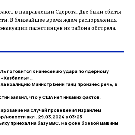
ракет в направлении Сдерота. Две были сбиты
сти. В ближайшее время ждем распоряжения
эвакуации палестинцев из района обстрела.
АЛь готовится к нанесению удара по ядерному
я «Хизбаллы»…
ла коалицию Министр Бени Ганц произнес речь, в
ин заявил, что у США нет никаких фактов,
с
нсирование на случай проведения Израилем
/новости вкл . 29.03.2024 в 03:25
ьяху приехал на базу ВВС. На фоне боевой машины