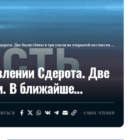
. Две были сбиты и три упали на открытой местности. В ближайше…
влении Сдерота. Две
и. В ближайше…
ЛИТЬСЯ
0 МИН. ЧТЕНИЯ