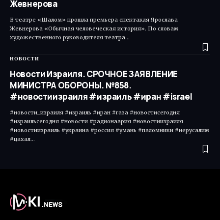
Жевнерова
В театре «Шалом» прошла премьера спектакля Ярослава
Жевнерова «Обычная человеческая история». По словам
художественного руководителя театра…
НОВОСТИ
Новости Израиля. СРОЧНОЕ ЗАЯВЛЕНИЕ
МИНИСТРА ОБОРОНЫ. №858.
#новостиизраиля #израиль #иран #israel
#новости_израиля #израиль #иран #газа #новостисегодня
#израильсегодня #новости #радионаария #новостиизраиля
#новостиизраиль #украина #россия #умань #паломники #иерусалим
#цахал…