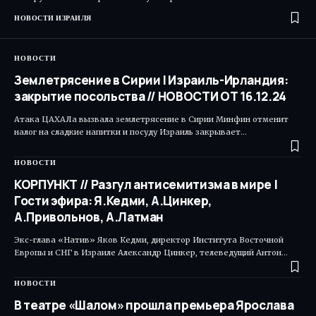
НОВОСТИ ИЗРАИЛЯ
НОВОСТИ
Землетрясение в Сирии | Израиль-Ирландия:
закрытие посольства // НОВОСТИ ОТ 16.12.24
Атака ЦАХАЛа вызвала землетрясение в Сирии Минфин отменит
налог на сладкие напитки и посуду Израиль закрывает…
НОВОСТИ
КОРПУНКТ // Разгул антисемитизма в мире |
Гости эфира: Я.Кедми, А.Цинкер,
А.Привольнов, А.Латман
Экс-глава «Натив» Яков Кедми, директор Института Восточной
Европы и СНГ в Израиле Александр Цинкер, телеведущий Антон…
НОВОСТИ
В театре «Шалом» прошла премьера Ярослава