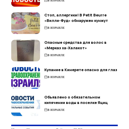
В ИЗРАИЛЕ
Стоп, аллергики! В Petit Beurre
«Вилли-Фуд» обнаружен кунжут
В ИЗРАИЛЕ
Опасные средства для волос в
«Мерказ ха-Халакот»
В ИЗРАИЛЕ
Купание в Кинерете опасно для глаз
В ИЗРАИЛЕ
Объявлено о обязательном
кипячении воды в поселке Яциц
В ИЗРАИЛЕ