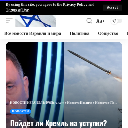
By using this site, you agree to the
Privacy Policy
and
Accept
Terms of Use
.
Aa
Все новости Израиля и мира
Политика
Общество
НОВОСТИ ИЗРАИЛЯ NEWSisra.com
>
Новости Израиля
>
Новости
>
Пойдет ли Кремль на уступки? Остановит ли Трамп бои в Украине? Безопасность в России? / Шевченко
НОВОСТИ
Пойдет ли Кремль на уступки?