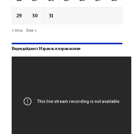
29
30
31
« Ноя
Янв »
Видеодайджест Израиль и израильтяне